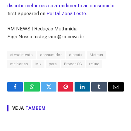
discutir melhorias no atendimento ao consumidor
first appeared on
Portal Zona Leste
.
RM NEWS l Redação Multimídia
Siga Nosso Instagram @rmnews.br
atendimento
consumidor
discutir
Mateus
melhorias
Mix
para
ProconCG
reúne
Facebook
WhatsApp
Twitter
Pinterest
LinkedIn
Tumblr
Email
VEJA
TAMBÉM