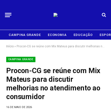
CAMPINA GRANDE
ECONOMIA
EDUCAÇÃO
ESPOR
Início
»
Procon-CG se reúne com Mix Mateus para discutir melhorias no atendimento ao consumidor
CAMPINA GRANDE
Procon-CG se reúne com Mix
Mateus para discutir
melhorias no atendimento ao
consumidor
16 DE MAIO DE 2026