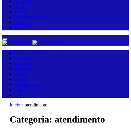
Esportes
Justiça
Política
Entretenimento
Paraíba
Saúde
Campina Grande
Economia
Educação
Esportes
Justiça
Política
Entretenimento
Paraíba
Saúde
Início
»
atendimento
Categoria:
atendimento