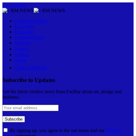
Close Menu
Campina Grande
Economia
Educação
Entretenimento
Esportes
Justiça
Política
Saúde
Últimas Notícias
Subscribe to Updates
Get the latest creative news from FooBar about art, design and
business.
By signing up, you agree to the our terms and our
Privacy
Policy
agreement.