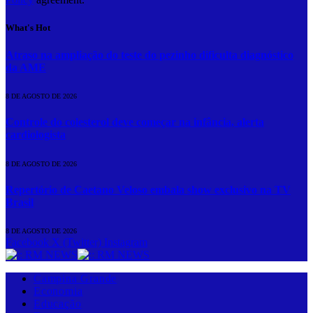
What's Hot
Atraso na ampliação do teste do pezinho dificulta diagnóstico
da AME
8 DE AGOSTO DE 2026
Controle do colesterol deve começar na infância, alerta
cardiologista
8 DE AGOSTO DE 2026
Repertório de Caetano Veloso embala show exclusivo na TV
Brasil
8 DE AGOSTO DE 2026
Facebook
X (Twitter)
Instagram
Campina Grande
Economia
Educação