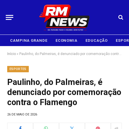
CAMPINA GRANDE
ECONOMIA
EDUCAÇÃO
ESPOR
Início
»
Paulinho, do Palmeiras, é denunciado por comemoração contra o Flamengo
ESPORTES
Paulinho, do Palmeiras, é
denunciado por comemoração
contra o Flamengo
26 DE MAIO DE 2026