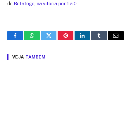
do
Botafogo, na vitória por 1 a 0
.
Facebook
WhatsApp
Twitter
Pinterest
LinkedIn
Tumblr
Email
VEJA
TAMBÉM