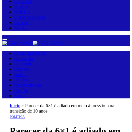
Esportes
Justiça
Política
Entretenimento
Paraíba
Saúde
Campina Grande
Economia
Educação
Esportes
Justiça
Política
Entretenimento
Paraíba
Saúde
Início
»
Parecer da 6×1 é adiado em meio à pressão para
transição de 10 anos
POLÍTICA
Parecer da 6×1 é adiado em