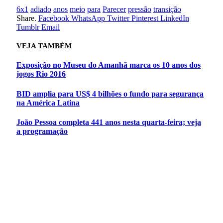
6x1
adiado
anos
meio
para
Parecer
pressão
transição
Share.
Facebook
WhatsApp
Twitter
Pinterest
LinkedIn
Tumblr
Email
VEJA
TAMBÉM
Exposição no Museu do Amanhã marca os 10 anos dos
jogos Rio 2016
BID amplia para US$ 4 bilhões o fundo para segurança
na América Latina
João Pessoa completa 441 anos nesta quarta-feira; veja
a programação