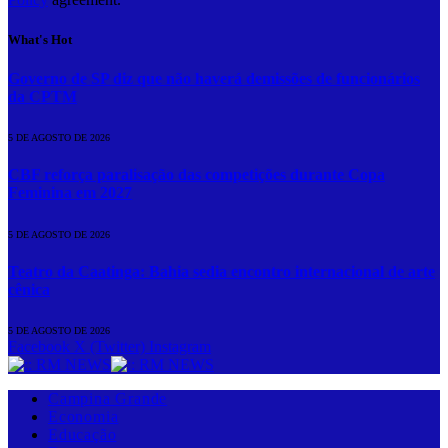
What's Hot
Governo de SP diz que não haverá demissões de funcionários
da CPTM
5 DE AGOSTO DE 2026
CBF reforça paralisação das competições durante Copa
Feminina em 2027
5 DE AGOSTO DE 2026
Teatro da Caatinga: Bahia sedia encontro internacional de arte
cênica
5 DE AGOSTO DE 2026
Facebook
X (Twitter)
Instagram
Campina Grande
Economia
Educação