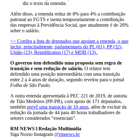
diz o texto da emenda.
Além disso, a emenda reduz de 8% para 4% a contribuição
patronal ao FGTS e isenta temporariamente a contribuição
das empresas à Previdência Social, que atualmente é de 20%
sobre o salário.
>> Confira a lista de deputados que apoiam a emenda, o que
inclui, principalmente, parlamentares do PL (61), PP (32),
União (23), Republicanos (17) e MDB (13).
O governo tem defendido uma proposta sem regra de
transição e sem redução de salário.
O relator tem
defendido uma posição intermediária com uma transição
entre 2 a 4 anos de duração, segundo revelou para o jornal
Folha de São Paulo
.
A outra emenda apresentada à PEC 221 de 2019, de autoria
de Tião Medeiros (PP-PR), com apoio de 171 deputados,
também
prevê uma transição de 10 anos
, além de excluir da
redução da jornada de 44 para 40 horas trabalhadores de
setores considerados “essenciais”.
RM NEWS l Redação Multimídia
Siga Nosso Instagram
@rmnews.br