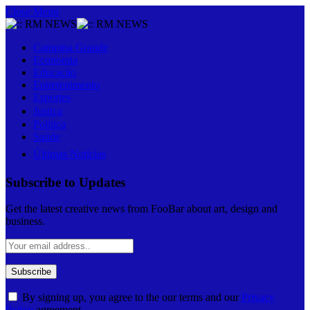
Close Menu
Campina Grande
Economia
Educação
Entretenimento
Esportes
Justiça
Política
Saúde
Últimas Notícias
Subscribe to Updates
Get the latest creative news from FooBar about art, design and
business.
By signing up, you agree to the our terms and our
Privacy
Policy
agreement.