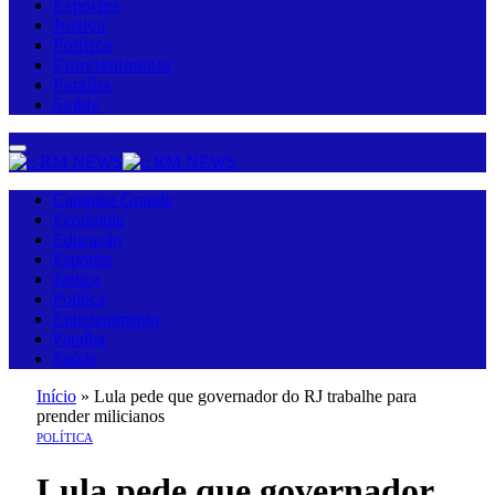
Esportes
Justiça
Política
Entretenimento
Paraíba
Saúde
Campina Grande
Economia
Educação
Esportes
Justiça
Política
Entretenimento
Paraíba
Saúde
Início
»
Lula pede que governador do RJ trabalhe para
prender milicianos
POLÍTICA
Lula pede que governador