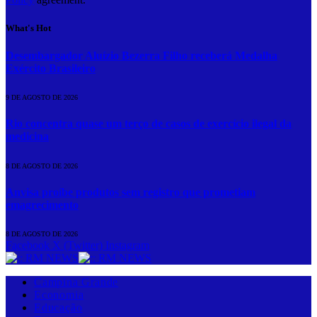
What's Hot
Desembargador Aluízio Bezerra Filho receberá Medalha
Exército Brasileiro
9 DE AGOSTO DE 2026
Rio concentra quase um terço de casos de exercício ilegal da
medicina
8 DE AGOSTO DE 2026
Anvisa proíbe produtos sem registro que prometiam
emagrecimento
8 DE AGOSTO DE 2026
Facebook
X (Twitter)
Instagram
Campina Grande
Economia
Educação