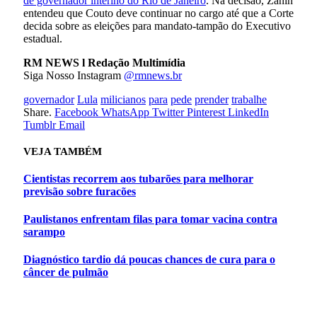
de governador interino do Rio de Janeiro
. Na decisão, Zanin
entendeu que Couto deve continuar no cargo até que a Corte
decida sobre as eleições para mandato-tampão do Executivo
estadual.
RM NEWS l Redação Multimídia
Siga Nosso Instagram
@rmnews.br
governador
Lula
milicianos
para
pede
prender
trabalhe
Share.
Facebook
WhatsApp
Twitter
Pinterest
LinkedIn
Tumblr
Email
VEJA
TAMBÉM
Cientistas recorrem aos tubarões para melhorar
previsão sobre furacões
Paulistanos enfrentam filas para tomar vacina contra
sarampo
Diagnóstico tardio dá poucas chances de cura para o
câncer de pulmão