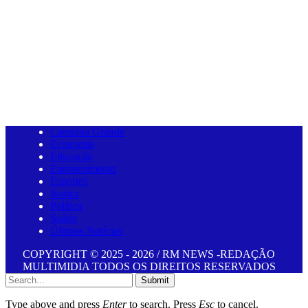
Campina Grande
Economia
Educação
Entretenimento
Esportes
Justiça
Política
Saúde
Últimas Notícias
COPYRIGHT © 2025 - 2026 / RM NEWS -REDAÇÃO
MULTIMIDIA TODOS OS DIREITOS RESERVADOS
Submit
Type above and press
Enter
to search. Press
Esc
to cancel.