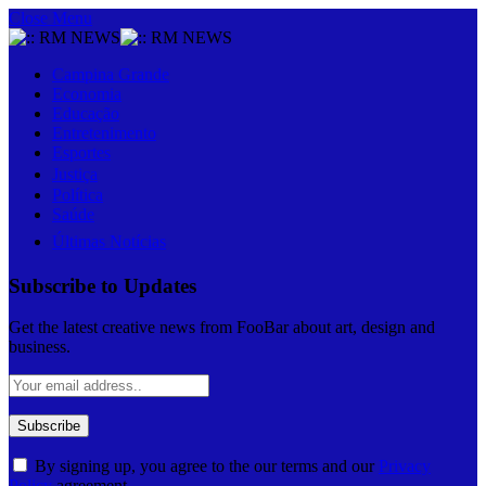
Close Menu
Campina Grande
Economia
Educação
Entretenimento
Esportes
Justiça
Política
Saúde
Últimas Notícias
Subscribe to Updates
Get the latest creative news from FooBar about art, design and
business.
By signing up, you agree to the our terms and our
Privacy
Policy
agreement.