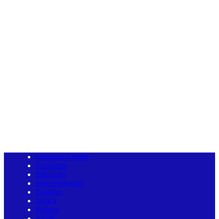
Campina Grande
Economia
Educação
Entretenimento
Esportes
Justiça
Política
Saúde