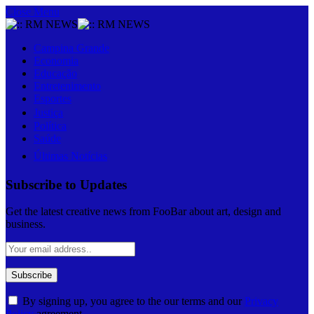
Close Menu
Campina Grande
Economia
Educação
Entretenimento
Esportes
Justiça
Política
Saúde
Últimas Notícias
Subscribe to Updates
Get the latest creative news from FooBar about art, design and
business.
By signing up, you agree to the our terms and our
Privacy
Policy
agreement.