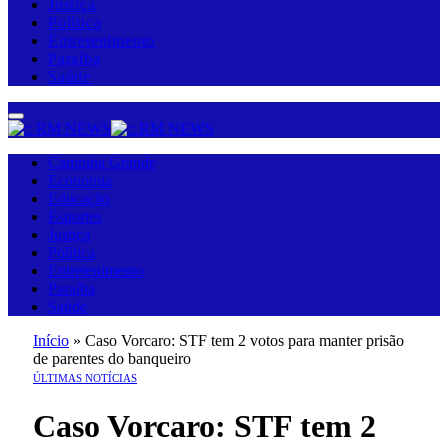
Justiça
Política
Entretenimento
Paraíba
Saúde
Campina Grande
Economia
Educação
Esportes
Justiça
Política
Entretenimento
Paraíba
Saúde
Início
»
Caso Vorcaro: STF tem 2 votos para manter prisão
de parentes do banqueiro
ÚLTIMAS NOTÍCIAS
Caso Vorcaro: STF tem 2