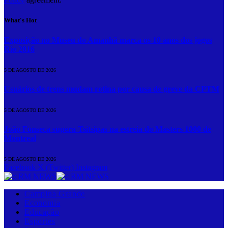
What's Hot
Exposição no Museu do Amanhã marca os 10 anos dos jogos
Rio 2016
5 DE AGOSTO DE 2026
Usuários de trens mudam rotina por causa de greve da CPTM
5 DE AGOSTO DE 2026
João Fonseca supera Tsitsipas na estreia do Masters 1000 de
Montreal
5 DE AGOSTO DE 2026
Facebook
X (Twitter)
Instagram
Campina Grande
Economia
Educação
Esportes