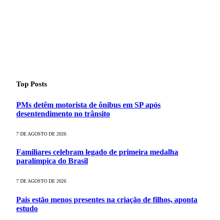
Top Posts
PMs detêm motorista de ônibus em SP após
desentendimento no trânsito
7 DE AGOSTO DE 2026
Familiares celebram legado de primeira medalha
paralímpica do Brasil
7 DE AGOSTO DE 2026
Pais estão menos presentes na criação de filhos, aponta
estudo