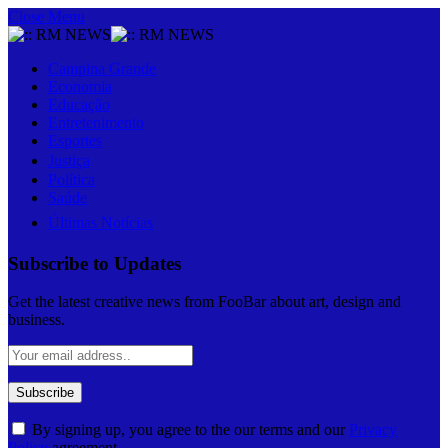
Close Menu
Campina Grande
Economia
Educação
Entretenimento
Esportes
Justiça
Política
Saúde
Últimas Notícias
Subscribe to Updates
Get the latest creative news from FooBar about art, design and
business.
By signing up, you agree to the our terms and our
Privacy
Policy
agreement.