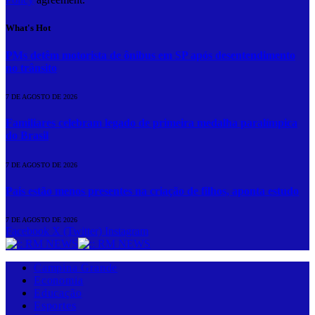
What's Hot
PMs detêm motorista de ônibus em SP após desentendimento
no trânsito
7 DE AGOSTO DE 2026
Familiares celebram legado de primeira medalha paralímpica
do Brasil
7 DE AGOSTO DE 2026
Pais estão menos presentes na criação de filhos, aponta estudo
7 DE AGOSTO DE 2026
Facebook
X (Twitter)
Instagram
Campina Grande
Economia
Educação
Esportes