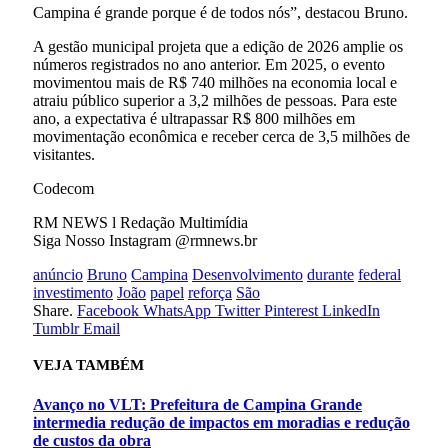
Campina é grande porque é de todos nós”, destacou Bruno.
A gestão municipal projeta que a edição de 2026 amplie os
números registrados no ano anterior. Em 2025, o evento
movimentou mais de R$ 740 milhões na economia local e
atraiu público superior a 3,2 milhões de pessoas. Para este
ano, a expectativa é ultrapassar R$ 800 milhões em
movimentação econômica e receber cerca de 3,5 milhões de
visitantes.
Codecom
RM NEWS l Redação Multimídia
Siga Nosso Instagram @rmnews.br
anúncio
Bruno
Campina
Desenvolvimento
durante
federal
investimento
João
papel
reforça
São
Share.
Facebook
WhatsApp
Twitter
Pinterest
LinkedIn
Tumblr
Email
VEJA
TAMBÉM
Avanço no VLT: Prefeitura de Campina Grande
intermedia redução de impactos em moradias e redução
de custos da obra