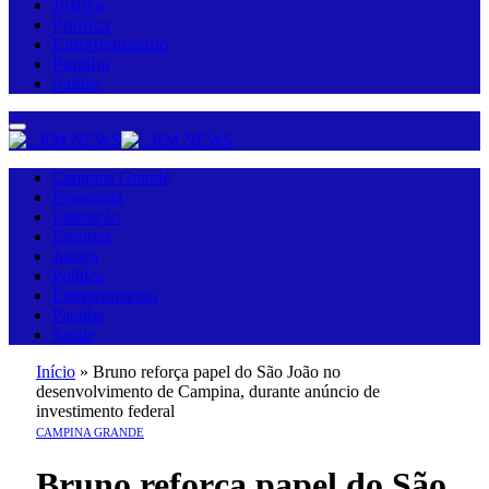
Justiça
Política
Entretenimento
Paraíba
Saúde
Campina Grande
Economia
Educação
Esportes
Justiça
Política
Entretenimento
Paraíba
Saúde
Início
»
Bruno reforça papel do São João no
desenvolvimento de Campina, durante anúncio de
investimento federal
CAMPINA GRANDE
Bruno reforça papel do São