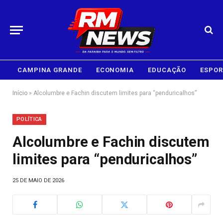
CAMPINA GRANDE
ECONOMIA
EDUCAÇÃO
ESPOR
Início
»
Alcolumbre e Fachin discutem limites para “penduricalhos”
POLÍTICA
Alcolumbre e Fachin discutem
limites para “penduricalhos”
25 DE MAIO DE 2026