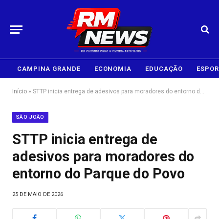
CAMPINA GRANDE
ECONOMIA
EDUCAÇÃO
ESPOR
Início
»
STTP inicia entrega de adesivos para moradores do entorno do Parque do Povo
SÃO JOÃO
STTP inicia entrega de
adesivos para moradores do
entorno do Parque do Povo
25 DE MAIO DE 2026