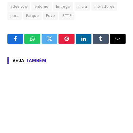
adesivos
entorno
Entrega
inicia
moradores
para
Parque
Povo
STTP
Facebook
WhatsApp
Twitter
Pinterest
LinkedIn
Tumblr
Email
VEJA
TAMBÉM