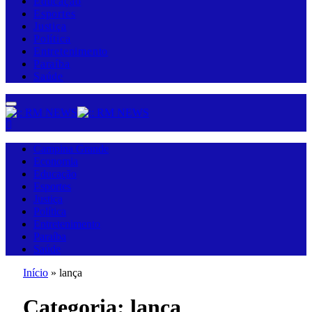
Educação
Esportes
Justiça
Política
Entretenimento
Paraíba
Saúde
Campina Grande
Economia
Educação
Esportes
Justiça
Política
Entretenimento
Paraíba
Saúde
Início
»
lança
Categoria:
lança