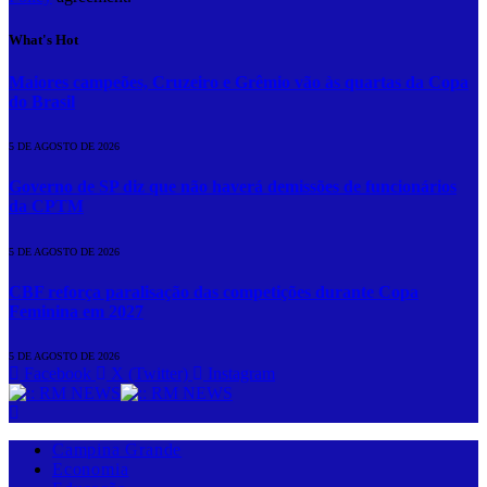
What's Hot
Maiores campeões, Cruzeiro e Grêmio vão às quartas da Copa
do Brasil
5 DE AGOSTO DE 2026
Governo de SP diz que não haverá demissões de funcionários
da CPTM
5 DE AGOSTO DE 2026
CBF reforça paralisação das competições durante Copa
Feminina em 2027
5 DE AGOSTO DE 2026
Facebook
X (Twitter)
Instagram
Campina Grande
Economia