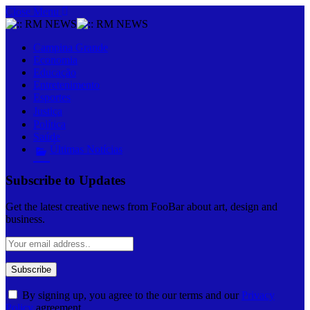
Close Menu
Campina Grande
Economia
Educação
Entretenimento
Esportes
Justiça
Política
Saúde
Últimas Notícias
Subscribe to Updates
Get the latest creative news from FooBar about art, design and
business.
By signing up, you agree to the our terms and our
Privacy
Policy
agreement.