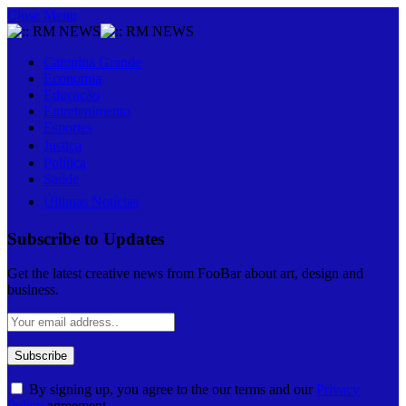
Close Menu
Campina Grande
Economia
Educação
Entretenimento
Esportes
Justiça
Política
Saúde
Últimas Notícias
Subscribe to Updates
Get the latest creative news from FooBar about art, design and
business.
By signing up, you agree to the our terms and our
Privacy
Policy
agreement.