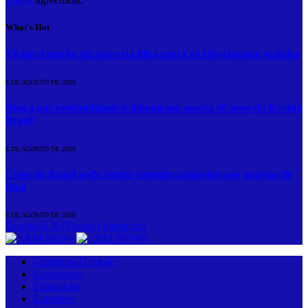
What's Hot
Vivian Amorim diz que cria filha com Leo Hirschmann sozinha
6 DE AGOSTO DE 2026
Busca por profundidade e dinamismo marca 40 anos do Revista
Brasil
6 DE AGOSTO DE 2026
Copa do Brasil pode reunir somente campeões nas quartas de
final
6 DE AGOSTO DE 2026
Facebook
X (Twitter)
Instagram
Campina Grande
Economia
Educação
Esportes