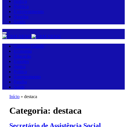
Justiça
Política
Entretenimento
Paraíba
Saúde
Campina Grande
Economia
Educação
Esportes
Justiça
Política
Entretenimento
Paraíba
Saúde
Início
»
destaca
Categoria:
destaca
Secretário de Assistência Social