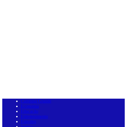
Campina Grande
Economia
Educação
Entretenimento
Esportes
Justiça