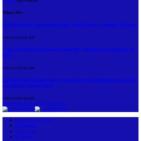
What's Hot
Revista Brasil, apresentado por Valter Lima, completa 40 anos
6 DE AGOSTO DE 2026
Copa do Brasil pode reunir somente campeões nas quartas de
final
6 DE AGOSTO DE 2026
Estação Cabo Branco abre exposição em homenagem à artista
paraibana Nadja Anjos
6 DE AGOSTO DE 2026
Facebook
X (Twitter)
Instagram
Campina Grande
Economia
Educação
Esportes