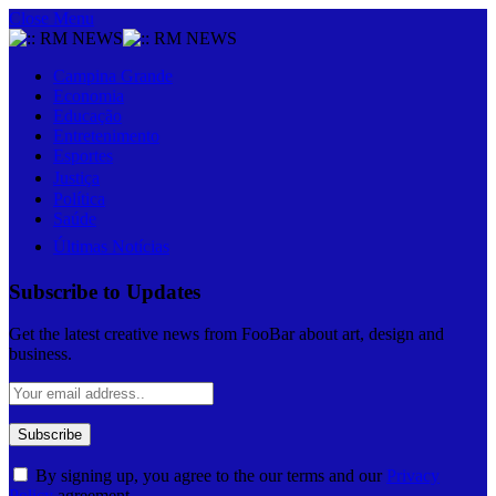
Close Menu
Campina Grande
Economia
Educação
Entretenimento
Esportes
Justiça
Política
Saúde
Últimas Notícias
Subscribe to Updates
Get the latest creative news from FooBar about art, design and
business.
By signing up, you agree to the our terms and our
Privacy
Policy
agreement.