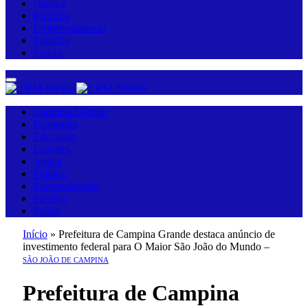
Justiça
Política
Entretenimento
Paraíba
Saúde
Campina Grande
Economia
Educação
Esportes
Justiça
Política
Entretenimento
Paraíba
Saúde
Início
»
Prefeitura de Campina Grande destaca anúncio de
investimento federal para O Maior São João do Mundo –
SÃO JOÃO DE CAMPINA
Prefeitura de Campina