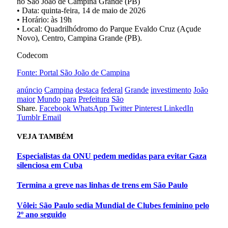
no São João de Campina Grande (PB)
• Data: quinta-feira, 14 de maio de 2026
• Horário: às 19h
• Local: Quadrilhódromo do Parque Evaldo Cruz (Açude
Novo), Centro, Campina Grande (PB).
Codecom
Fonte: Portal São João de Campina
anúncio
Campina
destaca
federal
Grande
investimento
João
maior
Mundo
para
Prefeitura
São
Share.
Facebook
WhatsApp
Twitter
Pinterest
LinkedIn
Tumblr
Email
VEJA
TAMBÉM
Especialistas da ONU pedem medidas para evitar Gaza
silenciosa em Cuba
Termina a greve nas linhas de trens em São Paulo
Vôlei: São Paulo sedia Mundial de Clubes feminino pelo
2º ano seguido