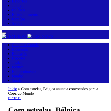
Esportes
Justiça
Política
Entretenimento
Paraíba
Saúde
Campina Grande
Economia
Educação
Esportes
Justiça
Política
Entretenimento
Paraíba
Saúde
Início
»
Com estrelas, Bélgica anuncia convocados para a
Copa do Mundo
ESPORTES
Com estrelas, Bélgica