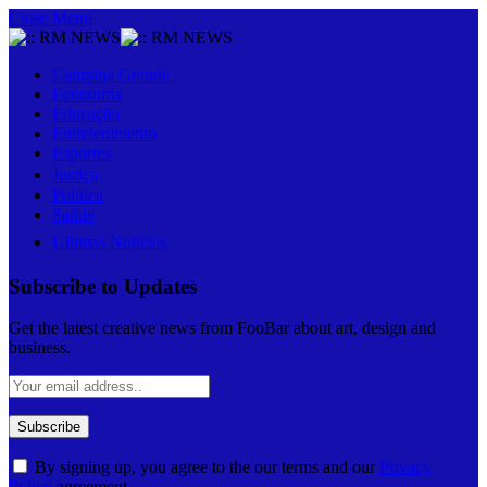
Close Menu
Campina Grande
Economia
Educação
Entretenimento
Esportes
Justiça
Política
Saúde
Últimas Notícias
Subscribe to Updates
Get the latest creative news from FooBar about art, design and
business.
By signing up, you agree to the our terms and our
Privacy
Policy
agreement.