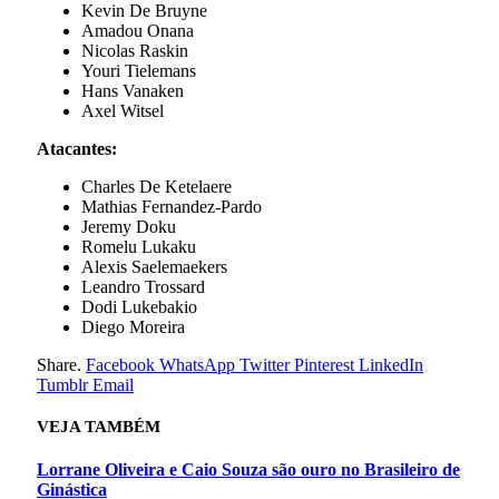
Kevin De Bruyne
Amadou Onana
Nicolas Raskin
Youri Tielemans
Hans Vanaken
Axel Witsel
Atacantes:
Charles De Ketelaere
Mathias Fernandez-Pardo
Jeremy Doku
Romelu Lukaku
Alexis Saelemaekers
Leandro Trossard
Dodi Lukebakio
Diego Moreira
Share.
Facebook
WhatsApp
Twitter
Pinterest
LinkedIn
Tumblr
Email
VEJA
TAMBÉM
Lorrane Oliveira e Caio Souza são ouro no Brasileiro de
Ginástica