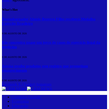
What's Hot
Desembargador Aluízio Bezerra Filho receberá Medalha
Exército Brasileiro
9 DE AGOSTO DE 2026
Rio concentra quase um terço de casos de exercício ilegal da
medicina
8 DE AGOSTO DE 2026
Anvisa proíbe produtos sem registro que prometiam
emagrecimento
8 DE AGOSTO DE 2026
Facebook
X (Twitter)
Instagram
Campina Grande
Economia
Educação