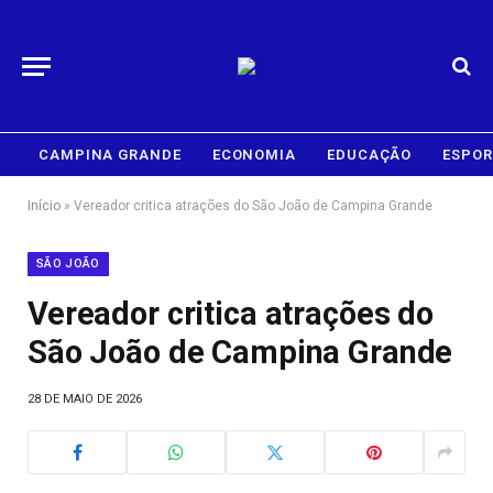
CAMPINA GRANDE
ECONOMIA
EDUCAÇÃO
ESPOR
Início
»
Vereador critica atrações do São João de Campina Grande
SÃO JOÃO
Vereador critica atrações do
São João de Campina Grande
28 DE MAIO DE 2026