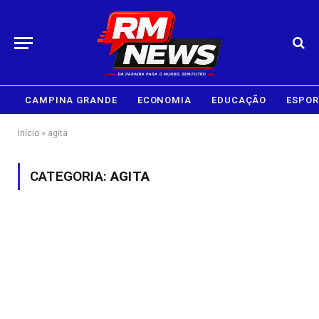
CAMPINA GRANDE
ECONOMIA
EDUCAÇÃO
ESPOR
Início
»
agita
CATEGORIA:
AGITA