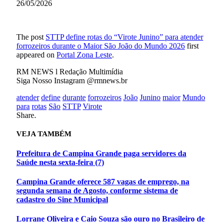
26/05/2026
The post
STTP define rotas do “Virote Junino” para atender
forrozeiros durante o Maior São João do Mundo 2026
first
appeared on
Portal Zona Leste
.
RM NEWS l Redação Multimídia
Siga Nosso Instagram @rmnews.br
atender
define
durante
forrozeiros
João
Junino
maior
Mundo
para
rotas
São
STTP
Virote
Facebook
WhatsApp
Twitter
Pinterest
LinkedIn
Tumblr
Email
Share.
VEJA
TAMBÉM
Prefeitura de Campina Grande paga servidores da
Saúde nesta sexta-feira (7)
Campina Grande oferece 587 vagas de emprego, na
segunda semana de Agosto, conforme sistema de
cadastro do Sine Municipal
Lorrane Oliveira e Caio Souza são ouro no Brasileiro de