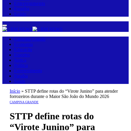
Entretenimento
Paraíba
Saúde
Campina Grande
Economia
Educação
Esportes
Justiça
Política
Entretenimento
Paraíba
Saúde
Início
»
STTP define rotas do “Virote Junino” para atender
forrozeiros durante o Maior São João do Mundo 2026
CAMPINA GRANDE
STTP define rotas do
“Virote Junino” para