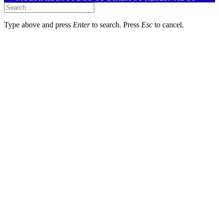
Submit
Type above and press
Enter
to search. Press
Esc
to cancel.
riş
starzbet giriş
starzbet
starzbet güncel giriş
starzbet giriş
starzbet
starz