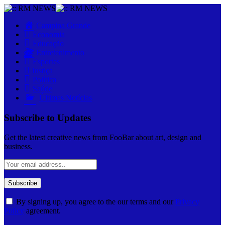
Close
Menu
Campina Grande
Economia
Educação
Entretenimento
Esportes
Justiça
Política
Saúde
Últimas Notícias
Subscribe to Updates
Get the latest creative news from FooBar about art, design and
business.
By signing up, you agree to the our terms and our
Privacy
Policy
agreement.