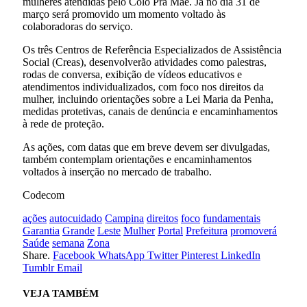
mulheres atendidas pelo Colo Pra Mãe. Já no dia 31 de
março será promovido um momento voltado às
colaboradoras do serviço.
Os três Centros de Referência Especializados de Assistência
Social (Creas), desenvolverão atividades como palestras,
rodas de conversa, exibição de vídeos educativos e
atendimentos individualizados, com foco nos direitos da
mulher, incluindo orientações sobre a Lei Maria da Penha,
medidas protetivas, canais de denúncia e encaminhamentos
à rede de proteção.
As ações, com datas que em breve devem ser divulgadas,
também contemplam orientações e encaminhamentos
voltados à inserção no mercado de trabalho.
Codecom
ações
autocuidado
Campina
direitos
foco
fundamentais
Garantia
Grande
Leste
Mulher
Portal
Prefeitura
promoverá
Saúde
semana
Zona
Share.
Facebook
WhatsApp
Twitter
Pinterest
LinkedIn
Tumblr
Email
VEJA
TAMBÉM