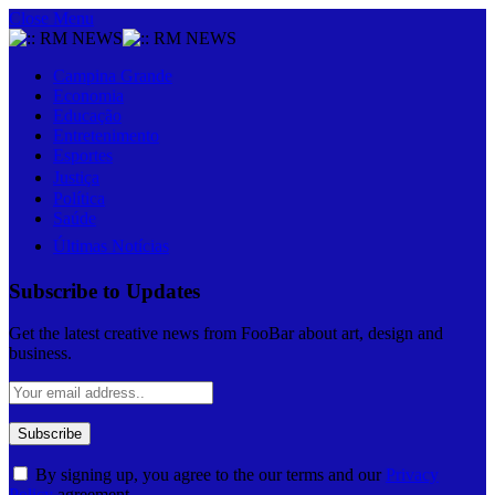
Close Menu
Campina Grande
Economia
Educação
Entretenimento
Esportes
Justiça
Política
Saúde
Últimas Notícias
Subscribe to Updates
Get the latest creative news from FooBar about art, design and
business.
By signing up, you agree to the our terms and our
Privacy
Policy
agreement.