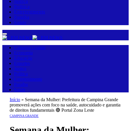
Justiça
Política
Entretenimento
Paraíba
Saúde
Campina Grande
Economia
Educação
Esportes
Justiça
Política
Entretenimento
Paraíba
Saúde
Início
»
Semana da Mulher: Prefeitura de Campina Grande
promoverá ações com foco na saúde, autocuidado e garantia
de direitos fundamentais 🔴 Portal Zona Leste
CAMPINA GRANDE
Semana da Mulher: