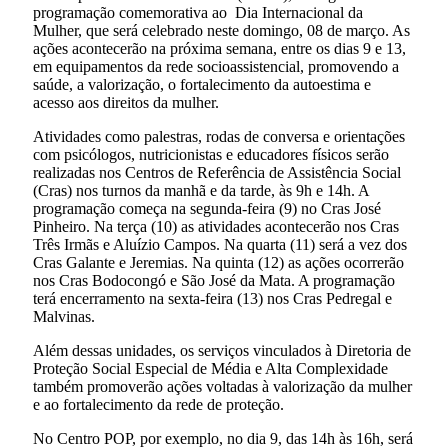
programação comemorativa ao Dia Internacional da
Mulher, que será celebrado neste domingo, 08 de março. As
ações acontecerão na próxima semana, entre os dias 9 e 13,
em equipamentos da rede socioassistencial, promovendo a
saúde, a valorização, o fortalecimento da autoestima e
acesso aos direitos da mulher.
Atividades como palestras, rodas de conversa e orientações
com psicólogos, nutricionistas e educadores físicos serão
realizadas nos Centros de Referência de Assistência Social
(Cras) nos turnos da manhã e da tarde, às 9h e 14h. A
programação começa na segunda-feira (9) no Cras José
Pinheiro. Na terça (10) as atividades acontecerão nos Cras
Três Irmãs e Aluízio Campos. Na quarta (11) será a vez dos
Cras Galante e Jeremias. Na quinta (12) as ações ocorrerão
nos Cras Bodocongó e São José da Mata. A programação
terá encerramento na sexta-feira (13) nos Cras Pedregal e
Malvinas.
Além dessas unidades, os serviços vinculados à Diretoria de
Proteção Social Especial de Média e Alta Complexidade
também promoverão ações voltadas à valorização da mulher
e ao fortalecimento da rede de proteção.
No Centro POP, por exemplo, no dia 9, das 14h às 16h, será