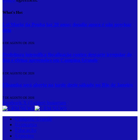
What's Hot
Lei Maria da Penha faz 20 anos; desafio agora é não precisar
dela
8 DE AGOSTO DE 2026
Prefeitura intensifica fiscalização contra descarte irregular de
lixo e efetua apreensões em Campina Grande
8 DE AGOSTO DE 2026
Flisamba será aberta na tarde deste sábado no Rio de Janeiro
7 DE AGOSTO DE 2026
Facebook
X (Twitter)
Instagram
Campina Grande
Economia
Educação
Esportes