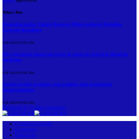
What's Hot
Desembargador Aluízio Bezerra Filho receberá Medalha
Exército Brasileiro
9 DE AGOSTO DE 2026
Rio concentra quase um terço de casos de exercício ilegal da
medicina
8 DE AGOSTO DE 2026
Anvisa proíbe produtos sem registro que prometiam
emagrecimento
8 DE AGOSTO DE 2026
Facebook
X (Twitter)
Instagram
Campina Grande
Economia
Educação