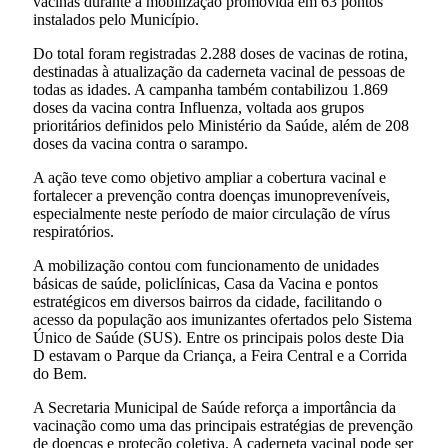
vacinas durante a mobilização promovida em 63 pontos
instalados pelo Município.
Do total foram registradas 2.288 doses de vacinas de rotina,
destinadas à atualização da caderneta vacinal de pessoas de
todas as idades. A campanha também contabilizou 1.869
doses da vacina contra Influenza, voltada aos grupos
prioritários definidos pelo Ministério da Saúde, além de 208
doses da vacina contra o sarampo.
A ação teve como objetivo ampliar a cobertura vacinal e
fortalecer a prevenção contra doenças imunopreveníveis,
especialmente neste período de maior circulação de vírus
respiratórios.
A mobilização contou com funcionamento de unidades
básicas de saúde, policlínicas, Casa da Vacina e pontos
estratégicos em diversos bairros da cidade, facilitando o
acesso da população aos imunizantes ofertados pelo Sistema
Único de Saúde (SUS). Entre os principais polos deste Dia
D estavam o Parque da Criança, a Feira Central e a Corrida
do Bem.
A Secretaria Municipal de Saúde reforça a importância da
vacinação como uma das principais estratégias de prevenção
de doenças e proteção coletiva. A caderneta vacinal pode ser