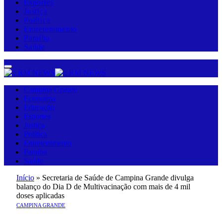
Esportes
Justiça
Política
Entretenimento
Paraíba
Saúde
Campina Grande
Economia
Educação
Esportes
Justiça
Política
Entretenimento
Paraíba
Saúde
Início
»
Secretaria de Saúde de Campina Grande divulga
balanço do Dia D de Multivacinação com mais de 4 mil
doses aplicadas
CAMPINA GRANDE