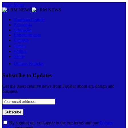
Close Menu
Campina Grande
Economia
Educação
Entretenimento
Esportes
Justiça
Política
Saúde
Últimas Notícias
Subscribe to Updates
Get the latest creative news from FooBar about art, design and
business.
By signing up, you agree to the our terms and our
Privacy
Policy
agreement.