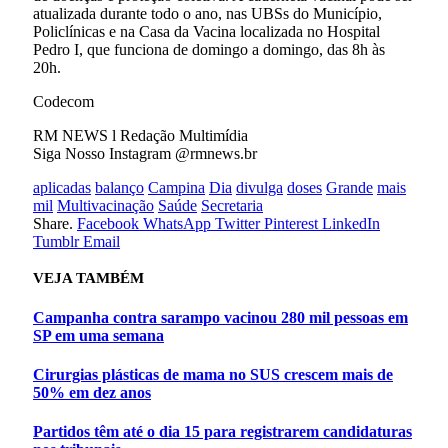
atualizada durante todo o ano, nas UBSs do Município,
Policlínicas e na Casa da Vacina localizada no Hospital
Pedro I, que funciona de domingo a domingo, das 8h às
20h.
Codecom
RM NEWS l Redação Multimídia
Siga Nosso Instagram @rmnews.br
aplicadas
balanço
Campina
Dia
divulga
doses
Grande
mais
mil
Multivacinação
Saúde
Secretaria
Share.
Facebook
WhatsApp
Twitter
Pinterest
LinkedIn
Tumblr
Email
VEJA
TAMBÉM
Campanha contra sarampo vacinou 280 mil pessoas em
SP em uma semana
Cirurgias plásticas de mama no SUS crescem mais de
50% em dez anos
Partidos têm até o dia 15 para registrarem candidaturas