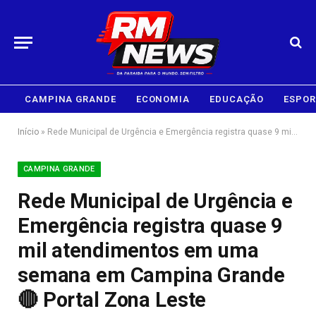
CAMPINA GRANDE
ECONOMIA
EDUCAÇÃO
ESPOR
Início
»
Rede Municipal de Urgência e Emergência registra quase 9 mil atendimentos em uma semana em Campina Grande 🔴 Portal Zona Leste
CAMPINA GRANDE
Rede Municipal de Urgência e
Emergência registra quase 9
mil atendimentos em uma
semana em Campina Grande
🔴 Portal Zona Leste