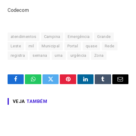
Codecom
atendimentos
Campina
Emergência
Grande
Leste
mil
Municipal
Portal
quase
Rede
registra
semana
uma
urgência
Zona
Facebook
WhatsApp
Twitter
Pinterest
LinkedIn
Tumblr
Email
VEJA
TAMBÉM