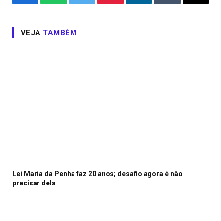
Facebook
WhatsApp
Twitter
Pinterest
LinkedIn
Tumblr
Email
VEJA
TAMBÉM
Lei Maria da Penha faz 20 anos; desafio agora é não
precisar dela