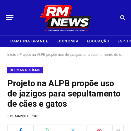
CAMPINA GRANDE
ECONOMIA
EDUCAÇÃO
ESPOR
Início
»
Projeto na ALPB propõe uso de jazigos para sepultamento de cães e gatos
ÚLTIMAS NOTÍCIAS
Projeto na ALPB propõe uso
de jazigos para sepultamento
de cães e gatos
3 DE MARÇO DE 2026