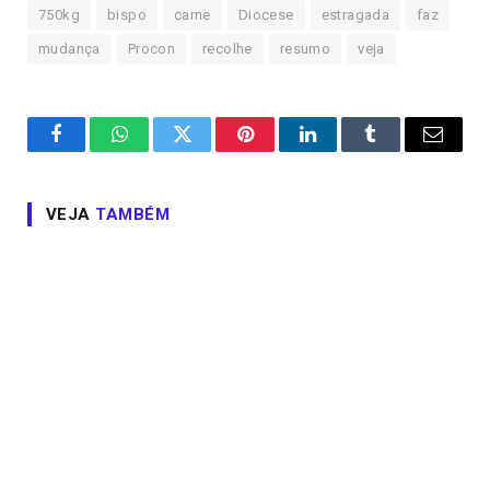
750kg
bispo
carne
Diocese
estragada
faz
mudança
Procon
recolhe
resumo
veja
Facebook
WhatsApp
Twitter
Pinterest
LinkedIn
Tumblr
Email
VEJA
TAMBÉM