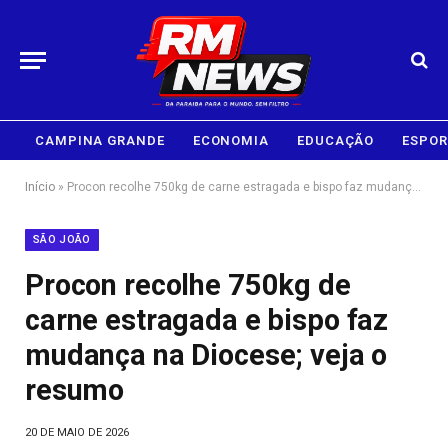
CAMPINA GRANDE
ECONOMIA
EDUCAÇÃO
ESPOR
Início
»
Procon recolhe 750kg de carne estragada e bispo faz mudança na Diocese; veja o resumo
SÃO JOÃO
Procon recolhe 750kg de
carne estragada e bispo faz
mudança na Diocese; veja o
resumo
20 DE MAIO DE 2026