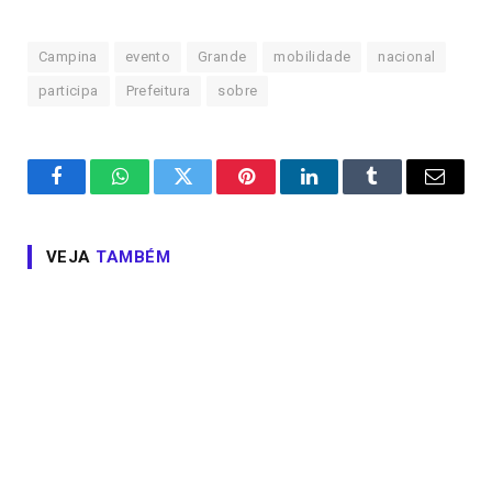
Campina
evento
Grande
mobilidade
nacional
participa
Prefeitura
sobre
Facebook
WhatsApp
Twitter
Pinterest
LinkedIn
Tumblr
Email
VEJA
TAMBÉM