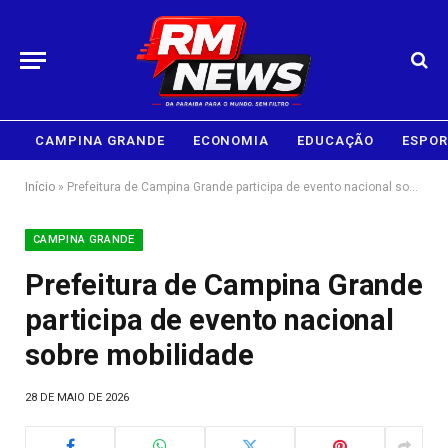
CAMPINA GRANDE
ECONOMIA
EDUCAÇÃO
ESPOR
Início
»
Prefeitura de Campina Grande participa de evento nacional sobre mobilidade
CAMPINA GRANDE
Prefeitura de Campina Grande
participa de evento nacional
sobre mobilidade
28 DE MAIO DE 2026