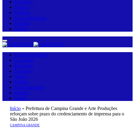
Esportes
Justiça
Política
Entretenimento
Paraíba
Saúde
Campina Grande
Economia
Educação
Esportes
Justiça
Política
Entretenimento
Paraíba
Saúde
Início
»
Prefeitura de Campina Grande e Arte Produções
reforçam sobre prazo do credenciamento de imprensa para o
São João 2026
CAMPINA GRANDE