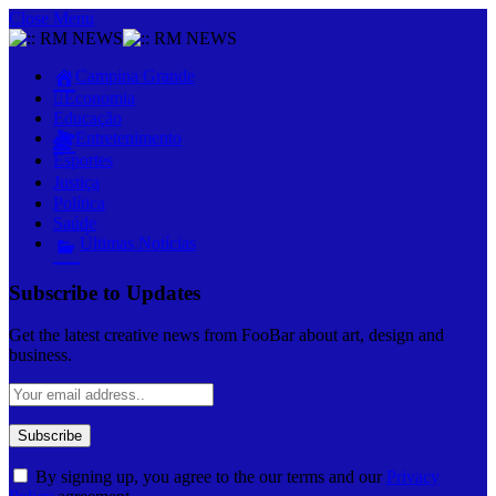
Close Menu
Campina Grande
Economia
Educação
Entretenimento
Esportes
Justiça
Política
Saúde
Últimas Notícias
Subscribe to Updates
Get the latest creative news from FooBar about art, design and
business.
By signing up, you agree to the our terms and our
Privacy