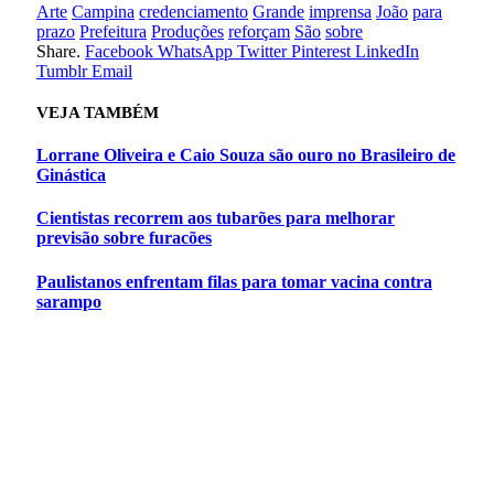
Arte
Campina
credenciamento
Grande
imprensa
João
para
prazo
Prefeitura
Produções
reforçam
São
sobre
Share.
Facebook
WhatsApp
Twitter
Pinterest
LinkedIn
Tumblr
Email
VEJA
TAMBÉM
Lorrane Oliveira e Caio Souza são ouro no Brasileiro de
Ginástica
Cientistas recorrem aos tubarões para melhorar
previsão sobre furacões
Paulistanos enfrentam filas para tomar vacina contra
sarampo