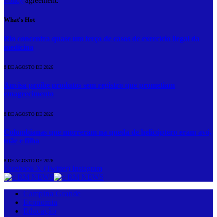
Policy
agreement.
What's Hot
Rio concentra quase um terço de casos de exercício ilegal da
medicina
8 DE AGOSTO DE 2026
Anvisa proíbe produtos sem registro que prometiam
emagrecimento
8 DE AGOSTO DE 2026
Colombianas que morreram na queda de helicóptero eram avó,
mãe e filha
8 DE AGOSTO DE 2026
Facebook
X (Twitter)
Instagram
Campina Grande
Economia
Educação