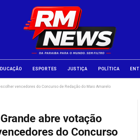
EDUCAÇÃO
ESPORTES
JUSTIÇA
POLÍTICA
ENT
a escolher vencedores do Concurso de Redação do Maio Amarelo
 Grande abre votação
 vencedores do Concurso