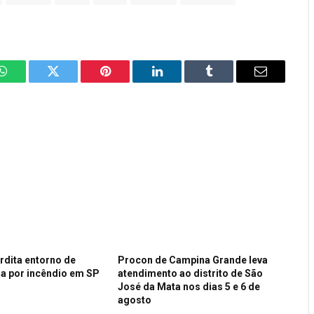
WhatsApp
Twitter
Pinterest
LinkedIn
Tumblr
Email
erdita entorno de
Procon de Campina Grande leva
da por incêndio em SP
atendimento ao distrito de São
José da Mata nos dias 5 e 6 de
agosto