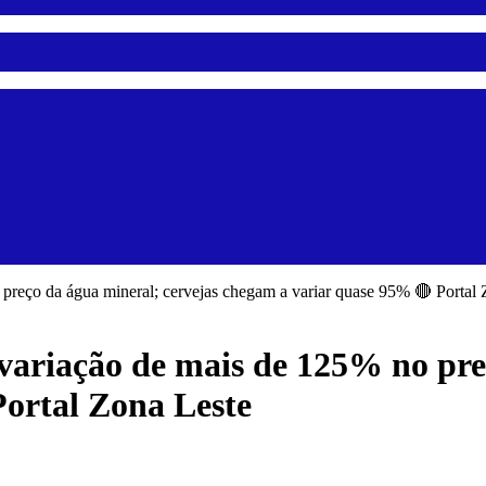
reço da água mineral; cervejas chegam a variar quase 95% 🔴 Portal 
ariação de mais de 125% no preç
ortal Zona Leste