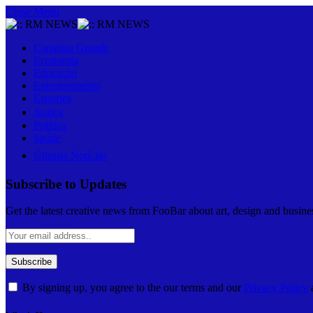
Close Menu
Campina Grande
Economia
Educação
Entretenimento
Esportes
Justiça
Política
Saúde
Últimas Notícias
Subscribe to Updates
Get the latest creative news from FooBar about art, design and busine
By signing up, you agree to the our terms and our
Privacy Policy