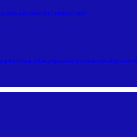
lixo e efetua apreensões em Campina Grande
 Campina Grande ultima preparativos para mais uma edição do Pro