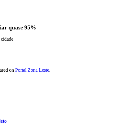
riar quase 95%
 cidade.
eared on
Portal Zona Leste
.
jeto