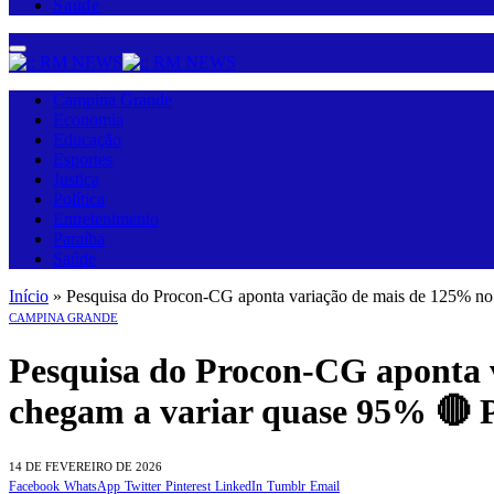
Saúde
Campina Grande
Economia
Educação
Esportes
Justiça
Política
Entretenimento
Paraíba
Saúde
Início
»
Pesquisa do Procon-CG aponta variação de mais de 125% no p
CAMPINA GRANDE
Pesquisa do Procon-CG aponta v
chegam a variar quase 95% 🔴 P
14 DE FEVEREIRO DE 2026
Facebook
WhatsApp
Twitter
Pinterest
LinkedIn
Tumblr
Email