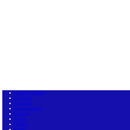
Campina Grande
Economia
Educação
Entretenimento
Esportes
Justiça
Política
Saúde