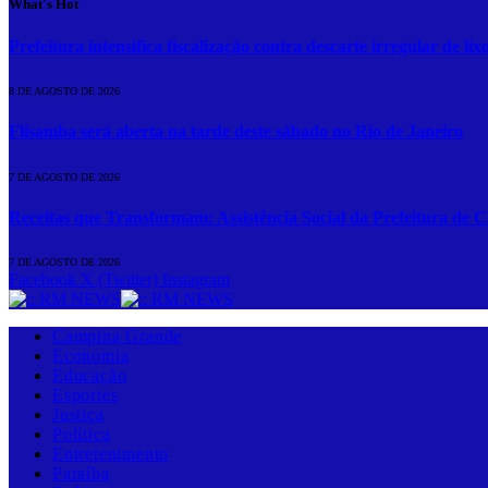
What's Hot
Prefeitura intensifica fiscalização contra descarte irregular de 
8 DE AGOSTO DE 2026
Flisamba será aberta na tarde deste sábado no Rio de Janeiro
7 DE AGOSTO DE 2026
Receitas que Transformam: Assistência Social da Prefeitura de
7 DE AGOSTO DE 2026
Facebook
X (Twitter)
Instagram
Campina Grande
Economia
Educação
Esportes
Justiça
Política
Entretenimento
Paraíba