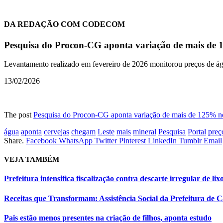
DA REDAÇÃO COM CODECOM
Pesquisa do Procon-CG aponta variação de mais de 
Levantamento realizado em fevereiro de 2026 monitorou preços de água
13/02/2026
The post
Pesquisa do Procon-CG aponta variação de mais de 125% no
água
aponta
cervejas
chegam
Leste
mais
mineral
Pesquisa
Portal
preç
Share.
Facebook
WhatsApp
Twitter
Pinterest
LinkedIn
Tumblr
Email
VEJA
TAMBÉM
Prefeitura intensifica fiscalização contra descarte irregular de 
Receitas que Transformam: Assistência Social da Prefeitura de
Pais estão menos presentes na criação de filhos, aponta estudo