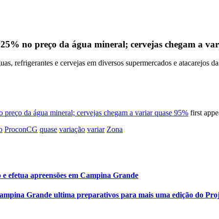
125% no preço da água mineral; cervejas chegam a va
s, refrigerantes e cervejas em diversos supermercados e atacarejos da
 preço da água mineral; cervejas chegam a variar quase 95%
first app
o
ProconCG
quase
variação
variar
Zona
lixo e efetua apreensões em Campina Grande
 Campina Grande ultima preparativos para mais uma edição do Pro