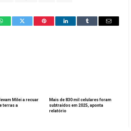
WhatsApp
Twitter
Pinterest
LinkedIn
Tumblr
Email
levam Milei a recuar
Mais de 830 mil celulares foram
 terras a
subtraídos em 2025, aponta
relatório