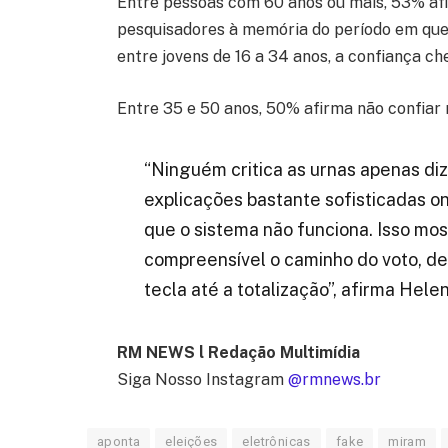
Entre pessoas com 60 anos ou mais, 53% afi
pesquisadores à memória do período em que o
entre jovens de 16 a 34 anos, a confiança c
Entre 35 e 50 anos, 50% afirma não confiar 
“Ninguém critica as urnas apenas diz
explicações bastante sofisticadas o
que o sistema não funciona. Isso mos
compreensível o caminho do voto, d
tecla até a totalização”, afirma Hele
RM NEWS l Redação Multimídia
Siga Nosso Instagram
@rmnews.br
aponta
eleições
eletrônicas
fake
miram