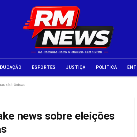
EDUCAÇÃO
ESPORTES
JUSTIÇA
POLÍTICA
ENT
nas eletrônicas
ake news sobre eleições
as