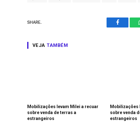
SHARE.
Facebook
VEJA
TAMBÉM
Mobilizações levam Milei a recuar
Mobilizações 
sobre venda de terras a
sobre venda de
estrangeiros
estrangeiros