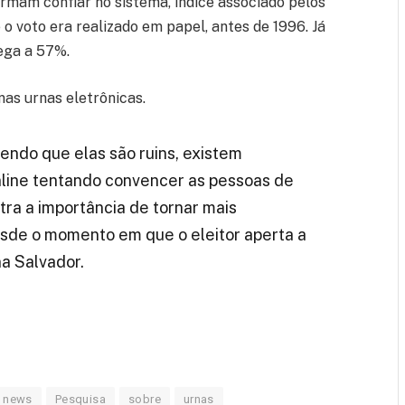
rmam confiar no sistema, índice associado pelos
 voto era realizado em papel, antes de 1996. Já
hega a 57%.
nas urnas eletrônicas.
endo que elas são ruins, existem
nline tentando convencer as pessoas de
tra a importância de tornar mais
esde o momento em que o eleitor aperta a
na Salvador.
news
Pesquisa
sobre
urnas