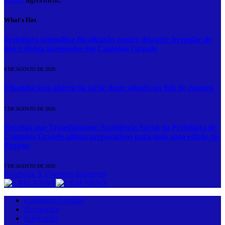
What's Hot
Prefeitura intensifica fiscalização contra descarte irregular de
lixo e efetua apreensões em Campina Grande
8 DE AGOSTO DE 2026
Flisamba será aberta na tarde deste sábado no Rio de Janeiro
7 DE AGOSTO DE 2026
Receitas que Transformam: Assistência Social da Prefeitura de
Campina Grande ultima preparativos para mais uma edição do
Projeto
7 DE AGOSTO DE 2026
Facebook
X (Twitter)
Instagram
Campina Grande
Economia
Educação