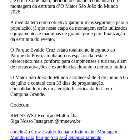
até o dia 30 de maio, período destinado à conclusão da
montagem da estrutura d’O Maior São João do Mundo
2026.
A medida tem como objetivo garantir mais segurança para a
população, já que nesta etapa da montagem serão utilizados
equipamentos e máquinas de grande porte para finalização
da estrutura do evento.
O Parque Evaldo Cruz estará totalmente integrado ao
Parque do Povo, ampliando os espaços da festa e
oferecendo mais conforto para campinenses e turistas, além
de novas ativações e experiências durante o período junino.
O Maior São João do Mundo acontecerá de 3 de junho a 05
de julho e contará com 33 dias de programação,
consolidando mais uma edição histórica da festa em
Campina Grande.
Codecom
RM NEWS l Redação Multimídia
Siga Nosso Instagram @rmnews.br
conclusão
Cruz
Evaldo
fechado
João
maior
Montagem
Mundo
para
Parque
São
será
temporariamente