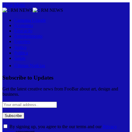
Close Menu
Campina Grande
Economia
Educação
Entretenimento
Esportes
Justiça
Política
Saúde
Últimas Notícias
Subscribe to Updates
Get the latest creative news from FooBar about art, design and
business.
By signing up, you agree to the our terms and our
Privacy
Policy
agreement.