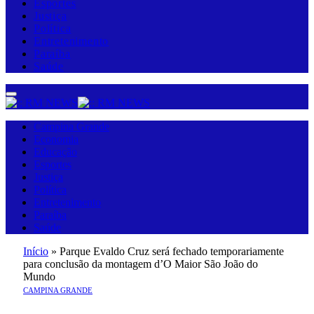
Esportes
Justiça
Política
Entretenimento
Paraíba
Saúde
Campina Grande
Economia
Educação
Esportes
Justiça
Política
Entretenimento
Paraíba
Saúde
Início
»
Parque Evaldo Cruz será fechado temporariamente
para conclusão da montagem d’O Maior São João do
Mundo
CAMPINA GRANDE