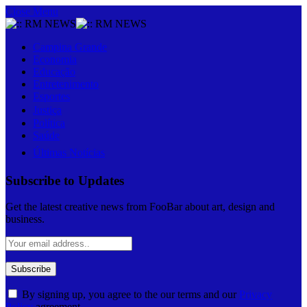
Close Menu
Campina Grande
Economia
Educação
Entretenimento
Esportes
Justiça
Política
Saúde
Últimas Notícias
Subscribe to Updates
Get the latest creative news from FooBar about art, design and
business.
By signing up, you agree to the our terms and our
Privacy
Policy
agreement.