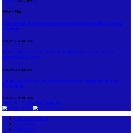
What's Hot
Mais de 830 mil celulares foram subtraídos em 2025, aponta
relatório
6 DE AGOSTO DE 2026
Especialistas da ONU pedem medidas para evitar Gaza
silenciosa em Cuba
6 DE AGOSTO DE 2026
Começou a 10ª edição da Festa Literária Internacional do
Pelourinho
6 DE AGOSTO DE 2026
Facebook
X (Twitter)
Instagram
Campina Grande
Economia
Educação