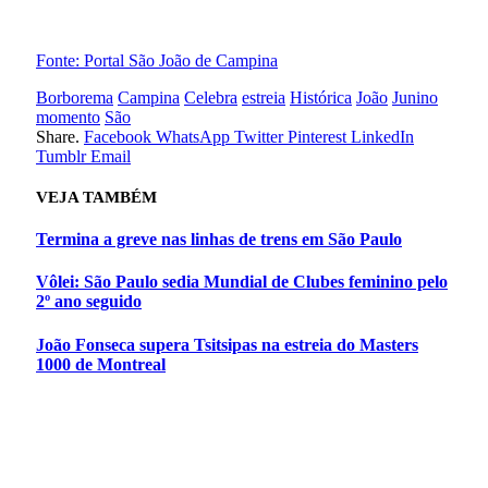
Programação sao joao de campina
Fonte: Portal São João de Campina
Borborema
Campina
Celebra
estreia
Histórica
João
Junino
momento
São
Share.
Facebook
WhatsApp
Twitter
Pinterest
LinkedIn
Tumblr
Email
VEJA
TAMBÉM
Termina a greve nas linhas de trens em São Paulo
Vôlei: São Paulo sedia Mundial de Clubes feminino pelo
2º ano seguido
João Fonseca supera Tsitsipas na estreia do Masters
1000 de Montreal