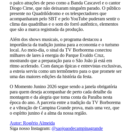
o palco atrações de peso como a Banda Cascavel e o cantor
Diogo Cirne, que não deixaram ninguém parado. O público
presente no Quadrilódromo e os telespectadores que
acompanharam pelo SBT e pelo YouTube puderam sentir o
clima das quadrilhas e o som do forró autêntico, elementos
que são a marca registrada da produção.
Além dos shows musicais, o programa destacou a
importância da tradição junina para a economia e o turismo
local. Ao meio-dia, o sinal da TV Borborema conectou
milhares de lares à energia do Parque Evaldo Cruz,
mostrando que a preparação para o São João já está em
ritmo acelerado. Com danças típicas e entrevistas exclusivas,
a estreia serviu como um termômetro para o que promete ser
uma das maiores edições da história da festa.
O Momento Junino 2026 segue sendo a janela obrigatória
para quem deseja acompanhar de perto cada detalhe da
montagem e da alegria que toma conta da Paraíba nesta
época do ano. A parceria entre a tradição da TV Borborema
e a vibração de Campina Grande prova, mais uma vez, que
o espírito junino é a alma da nossa região.
Autor: Rogério Almeida
Siga nosso Instagram:
@saojoaodecampinagrande