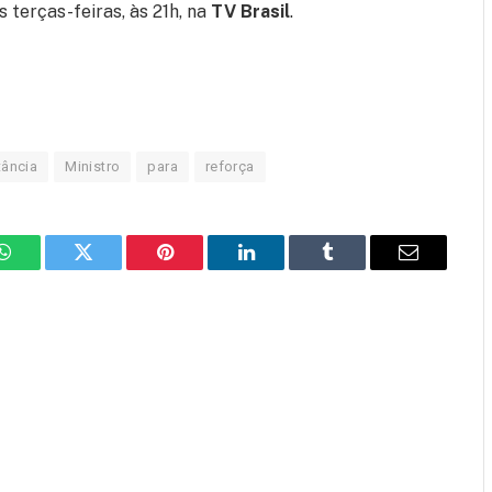
s terças-feiras, às 21h, na
TV Brasil
.
tância
Ministro
para
reforça
WhatsApp
Twitter
Pinterest
LinkedIn
Tumblr
Email