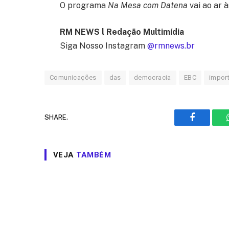
O programa
Na Mesa com Datena
vai ao ar à
RM NEWS l Redação Multimídia
Siga Nosso Instagram
@rmnews.br
Comunicações
das
democracia
EBC
impor
SHARE.
Facebook
VEJA
TAMBÉM