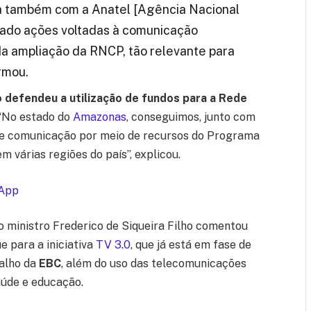
ria também com a Anatel [Agência Nacional
zado ações voltadas à comunicação
 da ampliação da RNCP, tão relevante para
rmou.
o defendeu a utilização de fundos para a Rede
 “No estado do
Amazonas
, conseguimos, junto com
e de comunicação por meio de recursos do Programa
em várias regiões do país”, explicou.
App
 o ministro Frederico de Siqueira Filho comentou
e para a iniciativa
TV 3.0
, que já está em fase de
balho da
EBC
, além do uso das telecomunicações
aúde e educação.