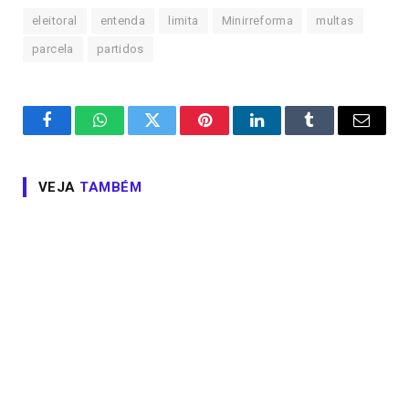
eleitoral
entenda
limita
Minirreforma
multas
parcela
partidos
Facebook
WhatsApp
Twitter
Pinterest
LinkedIn
Tumblr
Email
VEJA
TAMBÉM