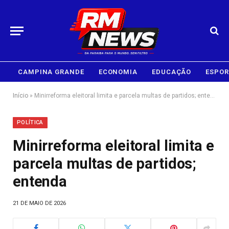
CAMPINA GRANDE
ECONOMIA
EDUCAÇÃO
ESPOR
Início
»
Minirreforma eleitoral limita e parcela multas de partidos; entenda
POLÍTICA
Minirreforma eleitoral limita e
parcela multas de partidos;
entenda
21 DE MAIO DE 2026