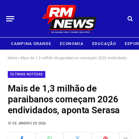
CAMPINA GRANDE
ECONOMIA
EDUCAÇÃO
ESPOR
Início
»
Mais de 1,3 milhão de paraibanos começam 2026 endividados, aponta Serasa
ÚLTIMAS NOTÍCIAS
Mais de 1,3 milhão de
paraibanos começam 2026
endividados, aponta Serasa
31 DE JANEIRO DE 2026