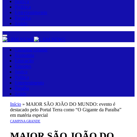
Justiça
Política
Entretenimento
Paraíba
Saúde
Campina Grande
Economia
Educação
Esportes
Justiça
Política
Entretenimento
Paraíba
Saúde
Início
»
MAIOR SÃO JOÃO DO MUNDO: evento é
destacado pelo Portal Terra como “O Gigante da Paraíba”
em matéria especial
CAMPINA GRANDE
MAIOR SÃO JOÃO DO