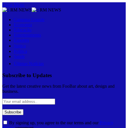
Close Menu
Campina Grande
Economia
Educação
Entretenimento
Esportes
Justiça
Política
Saúde
Últimas Notícias
Subscribe to Updates
Get the latest creative news from FooBar about art, design and
business.
By signing up, you agree to the our terms and our
Privacy
Policy
agreement.