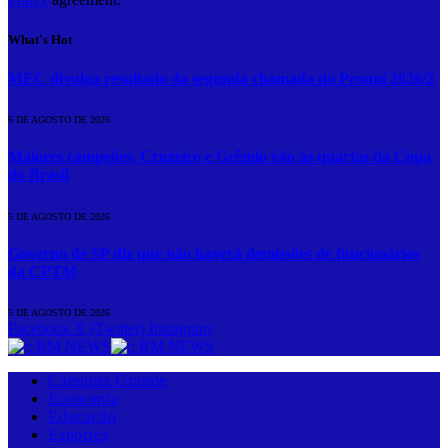
What's Hot
MEC divulga resultado da segunda chamada do Prouni 2026/2
6 DE AGOSTO DE 2026
Maiores campeões, Cruzeiro e Grêmio vão às quartas da Copa
do Brasil
5 DE AGOSTO DE 2026
Governo de SP diz que não haverá demissões de funcionários
da CPTM
5 DE AGOSTO DE 2026
Facebook
X (Twitter)
Instagram
Campina Grande
Economia
Educação
Esportes