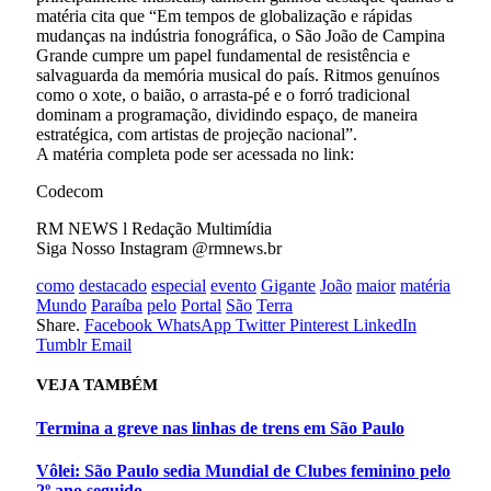
matéria cita que “Em tempos de globalização e rápidas
mudanças na indústria fonográfica, o São João de Campina
Grande cumpre um papel fundamental de resistência e
salvaguarda da memória musical do país. Ritmos genuínos
como o xote, o baião, o arrasta-pé e o forró tradicional
dominam a programação, dividindo espaço, de maneira
estratégica, com artistas de projeção nacional”.
A matéria completa pode ser acessada no link:
Codecom
RM NEWS l Redação Multimídia
Siga Nosso Instagram @rmnews.br
como
destacado
especial
evento
Gigante
João
maior
matéria
Mundo
Paraíba
pelo
Portal
São
Terra
Share.
Facebook
WhatsApp
Twitter
Pinterest
LinkedIn
Tumblr
Email
VEJA
TAMBÉM
Termina a greve nas linhas de trens em São Paulo
Vôlei: São Paulo sedia Mundial de Clubes feminino pelo
2º ano seguido