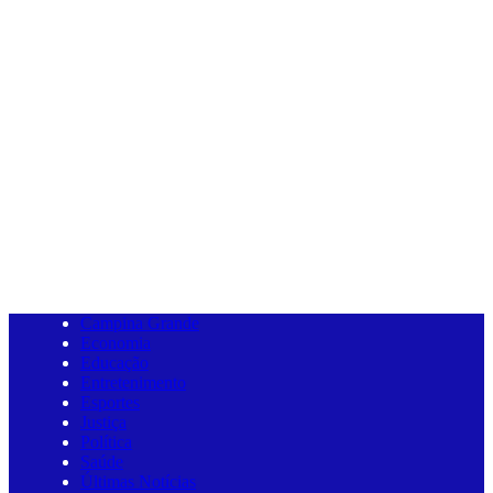
Campina Grande
Economia
Educação
Entretenimento
Esportes
Justiça
Política
Saúde
Últimas Notícias