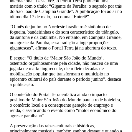
internacional. Desta vez, o Portal Terra publicou uma
matéria com o título: “Gigante da Paraíba: o segredo por trás
do São João de Campina Grande”. A publicação foi ao ar no
último dia 17 de maio, na coluna “Entretê”.
“O mês de junho no Nordeste brasileiro é sinônimo de
fogueira, bandeirinhas e do som característico do triângulo,
da sanfona e da zabumba. No entanto, em Campina Grande,
no agreste da Paraíba, essa tradição atinge proporções
gigantescas”, afirma o Portal Terra já na abertura do texto.
E segue: “O título de ‘Maior São João do Mundo’,
ostentado orgulhosamente pela cidade, não nasceu de uma
jogada de marketing recente; ele reflete décadas de
mobilização popular que transformam o município no
epicentro cultural do país durante o período junino”, destaca
a publicação.
O conteúdo do Portal Terra enfatiza ainda o impacto
positivo do Maior São João do Mundo para a rede hoteleira,
o comércio local e a consequente geração de emprego e
renda, classificando o evento como “motor econômico do
agreste paraibano”.
A preservação das raízes culturais e históricas,
principalmente musicais, também ganhou destaque quando a