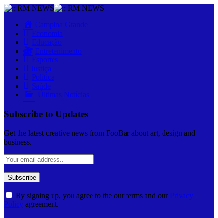
Close
Menu
Campina Grande
Economia
Educação
Entretenimento
Esportes
Justiça
Política
Saúde
Últimas Notícias
Subscribe to Updates
Get the latest creative news from FooBar about art, design and
business.
By signing up, you agree to the our terms and our
Privacy
Policy
agreement.