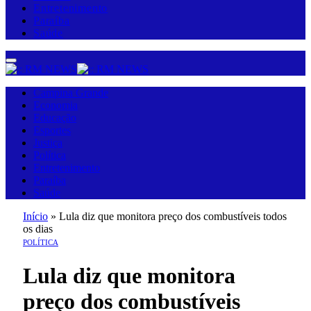
Entretenimento
Paraíba
Saúde
Campina Grande
Economia
Educação
Esportes
Justiça
Política
Entretenimento
Paraíba
Saúde
Início
»
Lula diz que monitora preço dos combustíveis todos
os dias
POLÍTICA
Lula diz que monitora
preço dos combustíveis