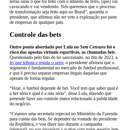
terras raras o que foi feito com o minério de ferro, [que] vai
cavucando e vai vendendo. Nós queremos que o processo
de transformação seja feito aqui no Brasil”, garantiu o
presidente, que afirmou não ter veto a exploração por parte
de empresas de qualquer país.
Controle das bets
Outro ponto abordado por Lula no
Sem Censura
foi o
risco das apostas virtuais esportivas, as chamadas
bets
.
Questionado pelo fato de ter sancionado, no fim de 2023, a
lei que tributa e regula o setor
, o presidente afirmou que o
segmento é fundamental no mercado de futebol profissional,
e que é preciso separar empresas ilegais daquelas que
operam de forma regular.
“Hoje, o futebol depende de bet. Você tem que saber qual é
a bet séria e qual é a não séria”, disse Lula, dizendo que
pretende fazer um controle maior relacionado à publicidade
do negócio.
“Criamos uma secretaria especial no Ministério da Fazenda
para cuidar das bets. Se depender da vontade do presidente
da República, e vou dizer isso durante a campanha
[eleitoral], eu sou favorável a acabar com todas aquelas bets