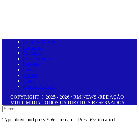
Campina Grande
Economia
Educação
Entretenimento
Esportes
Justiça
Política
Saúde
Últimas Notícias
COPYRIGHT © 2025 - 2026 / RM NEWS -REDAÇÃO
MULTIMIDIA TODOS OS DIREITOS RESERVADOS
Submit
Type above and press
Enter
to search. Press
Esc
to cancel.
iş
cratosroyalbet giriş
cratosroyalbet
kingroyal güncel giriş
kingroyal gi