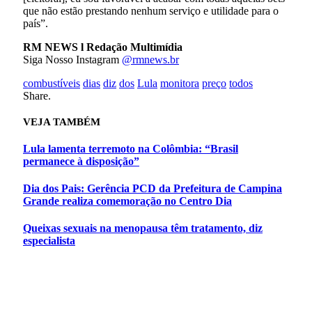
que não estão prestando nenhum serviço e utilidade para o
país”.
RM NEWS l Redação Multimídia
Siga Nosso Instagram
@rmnews.br
combustíveis
dias
diz
dos
Lula
monitora
preço
todos
Facebook
WhatsApp
Twitter
Pinterest
LinkedIn
Tumblr
Email
Share.
VEJA
TAMBÉM
Lula lamenta terremoto na Colômbia: “Brasil
permanece à disposição”
Dia dos Pais: Gerência PCD da Prefeitura de Campina
Grande realiza comemoração no Centro Dia
Queixas sexuais na menopausa têm tratamento, diz
especialista