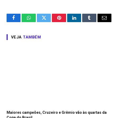
Facebook
WhatsApp
Twitter
Pinterest
LinkedIn
Tumblr
Email
VEJA
TAMBÉM
Maiores campeões, Cruzeiro e Grêmio vão às quartas da
Copa do Brasil