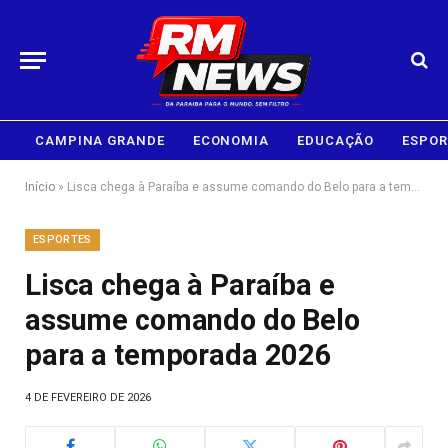
CAMPINA GRANDE
ECONOMIA
EDUCAÇÃO
ESPOR
Início
»
Lisca chega à Paraíba e assume comando do Belo para a temporada 2026
ESPORTES
Lisca chega à Paraíba e
assume comando do Belo
para a temporada 2026
4 DE FEVEREIRO DE 2026