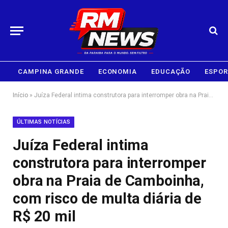
CAMPINA GRANDE
ECONOMIA
EDUCAÇÃO
ESPOR
Início
»
Juíza Federal intima construtora para interromper obra na Praia de Camboinha, com risco de multa diária de R$ 20 mil
ÚLTIMAS NOTÍCIAS
Juíza Federal intima
construtora para interromper
obra na Praia de Camboinha,
com risco de multa diária de
R$ 20 mil