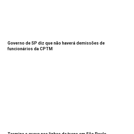
Governo de SP diz que não haverá demissões de
funcionários da CPTM
Termina a greve nas linhas de trens em São Paulo