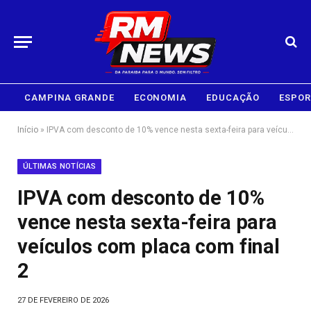
CAMPINA GRANDE
ECONOMIA
EDUCAÇÃO
ESPOR
Início
»
IPVA com desconto de 10% vence nesta sexta-feira para veículos com placa com final 2
ÚLTIMAS NOTÍCIAS
IPVA com desconto de 10%
vence nesta sexta-feira para
veículos com placa com final
2
27 DE FEVEREIRO DE 2026