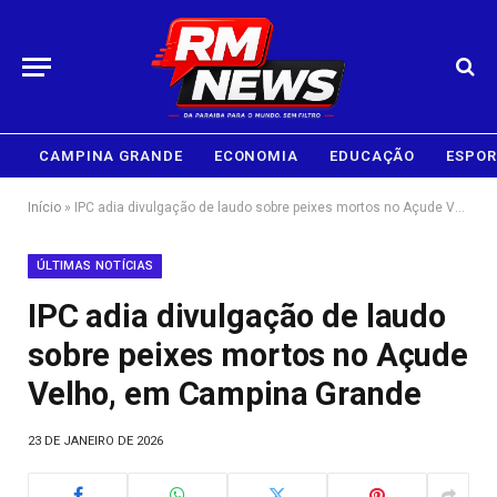
CAMPINA GRANDE
ECONOMIA
EDUCAÇÃO
ESPOR
Início
»
IPC adia divulgação de laudo sobre peixes mortos no Açude Velho, em Campina Grande
ÚLTIMAS NOTÍCIAS
IPC adia divulgação de laudo
sobre peixes mortos no Açude
Velho, em Campina Grande
23 DE JANEIRO DE 2026