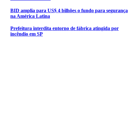
BID amplia para US$ 4 bilhões o fundo para segurança
na América Latina
Prefeitura interdita entorno de fábrica atingida por
incêndio em SP