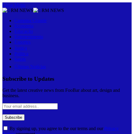
Close Menu
Campina Grande
Economia
Educação
Entretenimento
Esportes
Justiça
Política
Saúde
Últimas Notícias
Subscribe to Updates
Get the latest creative news from FooBar about art, design and
business.
By signing up, you agree to the our terms and our
Privacy
Policy
agreement.