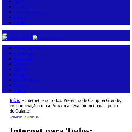
Justiça
Política
Entretenimento
Paraíba
Saúde
Campina Grande
Economia
Educação
Esportes
Justiça
Política
Entretenimento
Paraíba
Saúde
Início
»
Internet para Todos: Prefeitura de Campina Grande,
em cooperação com a Proxxima, leva internet para a praça
de Galante
CAMPINA GRANDE
Internet para Todos: