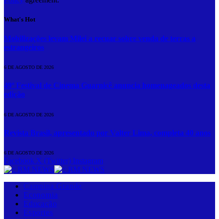
What's Hot
Mobilizações levam Milei a recuar sobre venda de terras a
estrangeiros
6 DE AGOSTO DE 2026
49º Festival de Cinema Guarnicê anuncia homenageados desta
edição
6 DE AGOSTO DE 2026
Revista Brasil, apresentado por Valter Lima, completa 40 anos
6 DE AGOSTO DE 2026
Facebook
X (Twitter)
Instagram
Campina Grande
Economia
Educação
Esportes