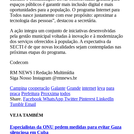
espaços públicos é garantir mais inclusão digital e mais
oportunidades para a população. O programa Internet para
Todos nasce justamente com esse propósito: aproximar a
tecnologia das pessoas”, destacou a secretária.
A ação integra um conjunto de iniciativas desenvolvidas
pela gestão municipal voltadas à inovação e à modernização
dos serviços oferecidos à população. A expectativa da
SECTI é de que novas localidades sejam contempladas nas
próximas etapas do programa.
Codecom
RM NEWS l Redação Multimídia
Siga Nosso Instagram @rmnews.br
Campina
cooperação
Galante
Grande
internet
leva
para
praça
Prefeitura
Proxxima
todos
Share.
Facebook
WhatsApp
Twitter
Pinterest
LinkedIn
Tumblr
Email
VEJA
TAMBÉM
Especialistas da ONU pedem medidas para evitar Gaza
silenciosa em Cuba