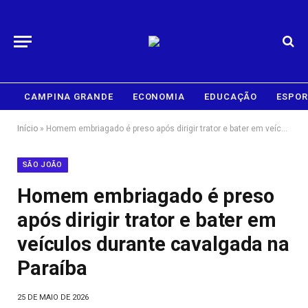
CAMPINA GRANDE
ECONOMIA
EDUCAÇÃO
ESPOR
Início
»
Homem embriagado é preso após dirigir trator e bater em veículos durante cavalgada na Paraíba
SÃO JOÃO
Homem embriagado é preso
após dirigir trator e bater em
veículos durante cavalgada na
Paraíba
25 DE MAIO DE 2026