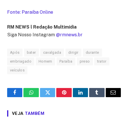
Fonte: Paraiba Online
RM NEWS l Redação Multimídia
Siga Nosso Instagram
@rmnews.br
Após
bater
cavalgada
dirigir
durante
embriagado
Homem
Paraíba
preso
trator
veículos
Facebook
WhatsApp
Twitter
Pinterest
LinkedIn
Tumblr
Email
VEJA
TAMBÉM