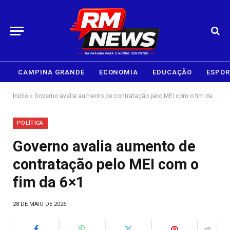
CAMPINA GRANDE
ECONOMIA
EDUCAÇÃO
ESPOR
Início
»
Governo avalia aumento de contratação pelo MEI com o fim da 6×1
POLÍTICA
Governo avalia aumento de
contratação pelo MEI com o
fim da 6×1
28 DE MAIO DE 2026