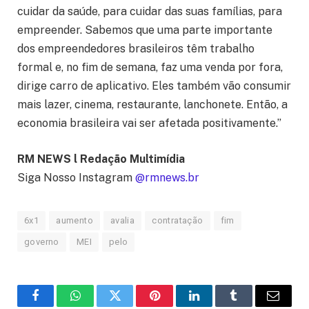
cuidar da saúde, para cuidar das suas famílias, para
empreender. Sabemos que uma parte importante
dos empreendedores brasileiros têm trabalho
formal e, no fim de semana, faz uma venda por fora,
dirige carro de aplicativo. Eles também vão consumir
mais lazer, cinema, restaurante, lanchonete. Então, a
economia brasileira vai ser afetada positivamente.”
RM NEWS l Redação Multimídia
Siga Nosso Instagram
@rmnews.br
6x1
aumento
avalia
contratação
fim
governo
MEI
pelo
Facebook
WhatsApp
Twitter
Pinterest
LinkedIn
Tumblr
Email