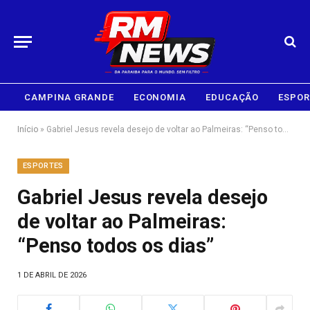
CAMPINA GRANDE
ECONOMIA
EDUCAÇÃO
ESPOR
Início
»
Gabriel Jesus revela desejo de voltar ao Palmeiras: “Penso todos os dias”
ESPORTES
Gabriel Jesus revela desejo
de voltar ao Palmeiras:
“Penso todos os dias”
1 DE ABRIL DE 2026