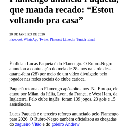
que manda recado: “Estou
voltando pra casa”
28 DE JANEIRO DE 2026
Facebook
WhatsApp
Twitter
Pinterest
LinkedIn
Tumblr
Email
É oficial: Lucas Paquetá é do Flamengo. O Rubro-Negro
anunciou a contratação do meia de 28 anos na tarde desta
quarta-feira (28) por meio de um vídeo divulgado pelo
jogador nas redes sociais do clube carioca.
Paquetá retorna ao Flamengo após oito anos. Na Europa, ele
atuou por Milan, da Itália, Lyon, da França, e West Ham, da
Inglaterra. Pelo clube inglês, foram 139 jogos, 23 gols e 15
assistências.
Lucas Paquetá é o terceiro reforço anunciado pelo Flamengo
para 2026. O Rubro-Negro também oficializou as chegadas
do
zagueiro Vitão
e do
goleiro Andrew.