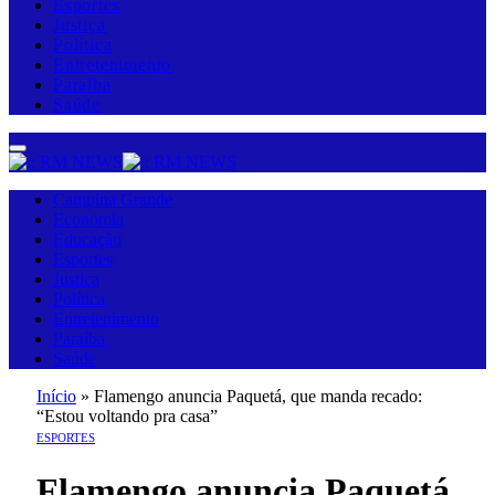
Esportes
Justiça
Política
Entretenimento
Paraíba
Saúde
Campina Grande
Economia
Educação
Esportes
Justiça
Política
Entretenimento
Paraíba
Saúde
Início
»
Flamengo anuncia Paquetá, que manda recado:
“Estou voltando pra casa”
ESPORTES
Flamengo anuncia Paquetá,