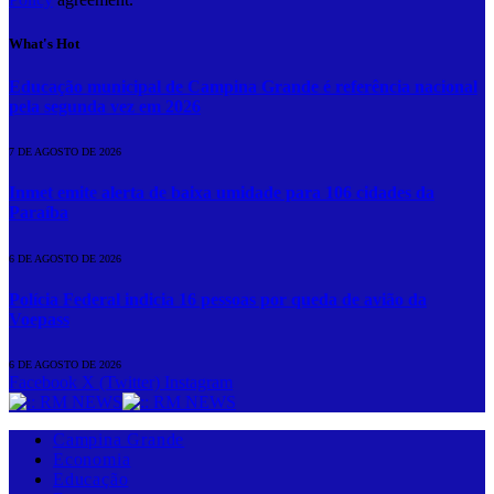
What's Hot
Educação municipal de Campina Grande é referência nacional
pela segunda vez em 2026
7 DE AGOSTO DE 2026
Inmet emite alerta de baixa umidade para 106 cidades da
Paraíba
6 DE AGOSTO DE 2026
Polícia Federal indicia 16 pessoas por queda de avião da
Voepass
6 DE AGOSTO DE 2026
Facebook
X (Twitter)
Instagram
Campina Grande
Economia
Educação