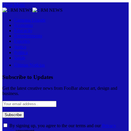
Close Menu
Campina Grande
Economia
Educação
Entretenimento
Esportes
Justiça
Política
Saúde
Últimas Notícias
Subscribe to Updates
Get the latest creative news from FooBar about art, design and
business.
By signing up, you agree to the our terms and our
Privacy
Policy
agreement.