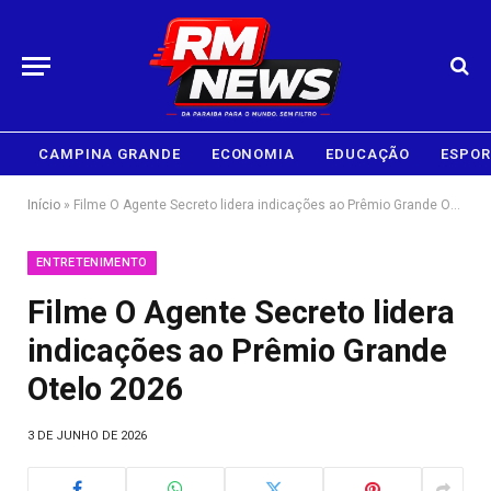
CAMPINA GRANDE
ECONOMIA
EDUCAÇÃO
ESPOR
Início
»
Filme O Agente Secreto lidera indicações ao Prêmio Grande Otelo 2026
ENTRETENIMENTO
Filme O Agente Secreto lidera
indicações ao Prêmio Grande
Otelo 2026
3 DE JUNHO DE 2026