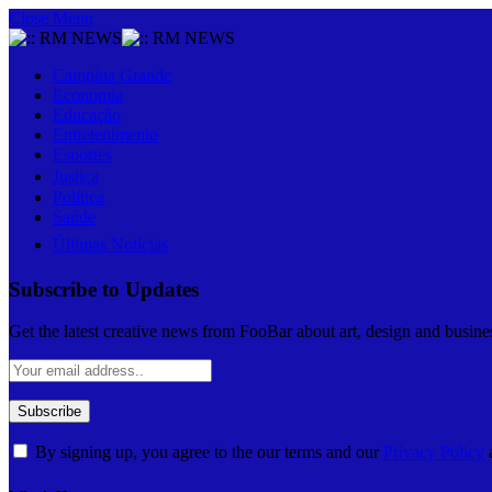
Close Menu
Campina Grande
Economia
Educação
Entretenimento
Esportes
Justiça
Política
Saúde
Últimas Notícias
Subscribe to Updates
Get the latest creative news from FooBar about art, design and busine
By signing up, you agree to the our terms and our
Privacy Policy