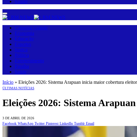
Saúde
Campina Grande
Economia
Educação
Esportes
Justiça
Política
Entretenimento
Paraíba
Saúde
Início
»
Eleições 2026: Sistema Arapuan inicia maior cobertura eleitor
ÚLTIMAS NOTÍCIAS
Eleições 2026: Sistema Arapuan 
3 DE ABRIL DE 2026
Facebook
WhatsApp
Twitter
Pinterest
LinkedIn
Tumblr
Email