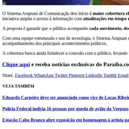
O
Sistema Arapuan de Comunicação
deu início à
maior cobertura el
iniciativa amplia o acesso à informação com
atualizações em tempo r
A proposta é garantir que o público acompanhe
cada movimento, dec
Com uma equipe estruturada e uso de tecnologia, o Sistema Arapuan 
acompanhamento dos principais acontecimentos políticos.
A cobertura busca ainda fortalecer a conexão com o público, levand
Cliq
ue aqui
e receba notícias exclusivas do Paraíba.
Share.
Facebook
WhatsApp
Twitter
Pinterest
LinkedIn
Tumblr
Email
VEJA
TAMBÉM
Eduardo Carneiro deve ser anunciado como vice de Lucas Ribei
Polícia Federal indicia 16 pessoas por queda de avião da Voepass
Estação Cabo Branco abre exposição em homenagem à artista p