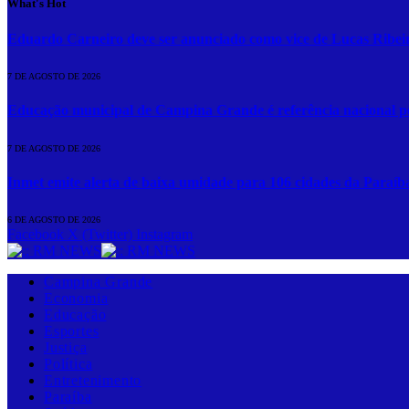
What's Hot
Eduardo Carneiro deve ser anunciado como vice de Lucas Ribei
7 DE AGOSTO DE 2026
Educação municipal de Campina Grande é referência nacional p
7 DE AGOSTO DE 2026
Inmet emite alerta de baixa umidade para 106 cidades da Paraíb
6 DE AGOSTO DE 2026
Facebook
X (Twitter)
Instagram
Campina Grande
Economia
Educação
Esportes
Justiça
Política
Entretenimento
Paraíba