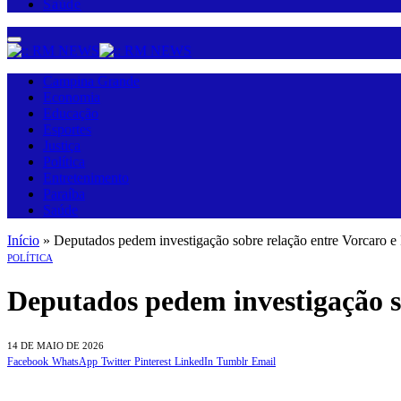
Saúde
Campina Grande
Economia
Educação
Esportes
Justiça
Política
Entretenimento
Paraíba
Saúde
Início
»
Deputados pedem investigação sobre relação entre Vorcaro e 
POLÍTICA
Deputados pedem investigação so
14 DE MAIO DE 2026
Facebook
WhatsApp
Twitter
Pinterest
LinkedIn
Tumblr
Email