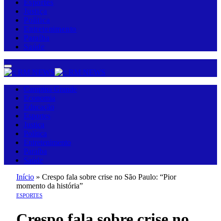
Esportes
Justiça
Política
Entretenimento
Paraíba
Saúde
Campina Grande
Economia
Educação
Esportes
Justiça
Política
Entretenimento
Paraíba
Saúde
Início
»
Crespo fala sobre crise no São Paulo: “Pior
momento da história”
ESPORTES
Crespo fala sobre crise no