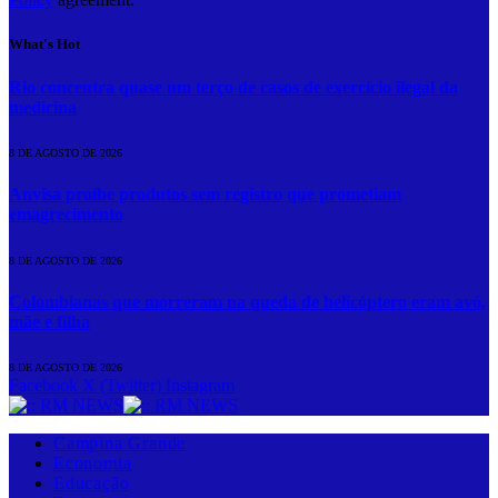
What's Hot
Rio concentra quase um terço de casos de exercício ilegal da
medicina
8 DE AGOSTO DE 2026
Anvisa proíbe produtos sem registro que prometiam
emagrecimento
8 DE AGOSTO DE 2026
Colombianas que morreram na queda de helicóptero eram avó,
mãe e filha
8 DE AGOSTO DE 2026
Facebook
X (Twitter)
Instagram
Campina Grande
Economia
Educação