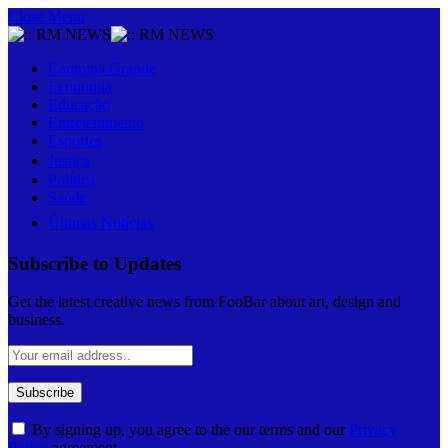
Close Menu
Campina Grande
Economia
Educação
Entretenimento
Esportes
Justiça
Política
Saúde
Últimas Notícias
Subscribe to Updates
Get the latest creative news from FooBar about art, design and
business.
By signing up, you agree to the our terms and our
Privacy
Policy
agreement.