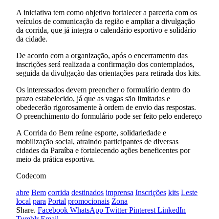
A iniciativa tem como objetivo fortalecer a parceria com os
veículos de comunicação da região e ampliar a divulgação
da corrida, que já integra o calendário esportivo e solidário
da cidade.
De acordo com a organização, após o encerramento das
inscrições será realizada a confirmação dos contemplados,
seguida da divulgação das orientações para retirada dos kits.
Os interessados devem preencher o formulário dentro do
prazo estabelecido, já que as vagas são limitadas e
obedecerão rigorosamente à ordem de envio das respostas.
O preenchimento do formulário pode ser feito pelo endereço
A Corrida do Bem reúne esporte, solidariedade e
mobilização social, atraindo participantes de diversas
cidades da Paraíba e fortalecendo ações beneficentes por
meio da prática esportiva.
Codecom
abre
Bem
corrida
destinados
imprensa
Inscrições
kits
Leste
local
para
Portal
promocionais
Zona
Share.
Facebook
WhatsApp
Twitter
Pinterest
LinkedIn
Tumblr
Email