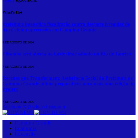
What's Hot
Prefeitura intensifica fiscalização contra descarte irregular de
lixo e efetua apreensões em Campina Grande
8 DE AGOSTO DE 2026
Flisamba será aberta na tarde deste sábado no Rio de Janeiro
7 DE AGOSTO DE 2026
Receitas que Transformam: Assistência Social da Prefeitura de
Campina Grande ultima preparativos para mais uma edição do
Projeto
7 DE AGOSTO DE 2026
Facebook
X (Twitter)
Instagram
Campina Grande
Economia
Educação