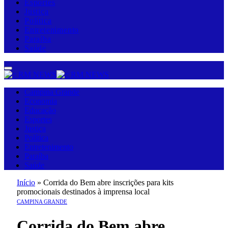
Esportes
Justiça
Política
Entretenimento
Paraíba
Saúde
Campina Grande
Economia
Educação
Esportes
Justiça
Política
Entretenimento
Paraíba
Saúde
Início
»
Corrida do Bem abre inscrições para kits
promocionais destinados à imprensa local
CAMPINA GRANDE
Corrida do Bem abre