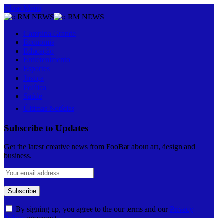
Close Menu
Campina Grande
Economia
Educação
Entretenimento
Esportes
Justiça
Política
Saúde
Últimas Notícias
Subscribe to Updates
Get the latest creative news from FooBar about art, design and
business.
By signing up, you agree to the our terms and our
Privacy
Policy
agreement.