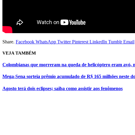
Share.
Facebook
WhatsApp
Twitter
Pinterest
LinkedIn
Tumblr
Email
VEJA
TAMBÉM
Colombianas que morreram na queda de helicóptero eram avó, m
Mega-Sena sorteia prêmio acumulado de R$ 165 milhões neste d
Agosto terá dois eclipses; saiba como assistir aos fenômenos