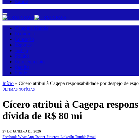
Saúde
Campina Grande
Economia
Educação
Esportes
Justiça
Política
Entretenimento
Paraíba
Saúde
Início
»
Cícero atribui à Cagepa responsabilidade por despejo de esgo
ÚLTIMAS NOTÍCIAS
Cícero atribui à Cagepa respons
dívida de R$ 80 mi
27 DE JANEIRO DE 2026
Facebook
WhatsApp
Twitter
Pinterest
LinkedIn
Tumblr
Email