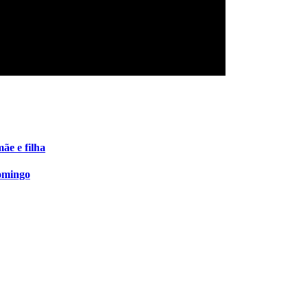
ãe e filha
omingo