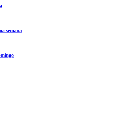
ca
uma semana
omingo