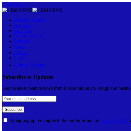
Close Menu
Campina Grande
Economia
Educação
Entretenimento
Esportes
Justiça
Política
Saúde
Últimas Notícias
Subscribe to Updates
Get the latest creative news from FooBar about art, design and busine
By signing up, you agree to the our terms and our
Privacy Policy