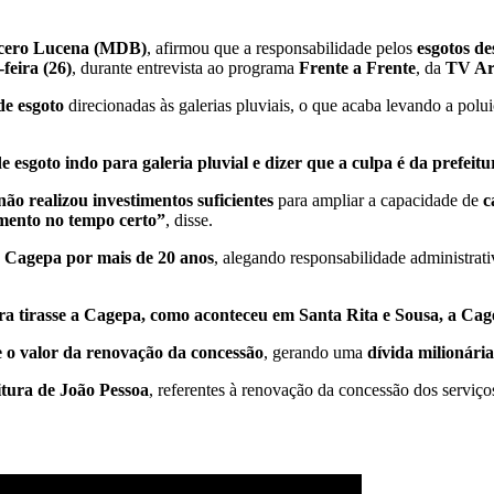
cero Lucena (MDB)
, afirmou que a responsabilidade pelos
esgotos de
feira (26)
, durante entrevista ao programa
Frente a Frente
, da
TV Ar
de esgoto
direcionadas às galerias pluviais, o que acaba levando a polui
sgoto indo para galeria pluvial e dizer que a culpa é da prefeit
não realizou investimentos suficientes
para ampliar a capacidade de
c
amento no tempo certo”
, disse.
 Cagepa por mais de 20 anos
, alegando responsabilidade administrati
tura tirasse a Cagepa, como aconteceu em Santa Rita e Sousa, a C
e o valor da renovação da concessão
, gerando uma
dívida milionári
itura de João Pessoa
, referentes à renovação da concessão dos serviço