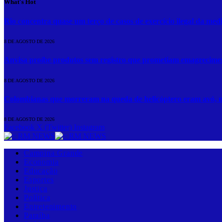
What's Hot
Rio concentra quase um terço de casos de exercício ilegal da med
8 DE AGOSTO DE 2026
Anvisa proíbe produtos sem registro que prometiam emagrecime
8 DE AGOSTO DE 2026
Colombianas que morreram na queda de helicóptero eram avó, m
8 DE AGOSTO DE 2026
Facebook
X (Twitter)
Instagram
Campina Grande
Economia
Educação
Esportes
Justiça
Política
Entretenimento
Paraíba