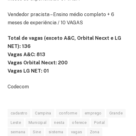
Vendedor pracista – Ensino médio completo + 6
meses de experiência / 10 VAGAS
Total de vagas (exceto A&C, Orbital Necxt e LG
NET): 136
Vagas A&C: 813
Vagas Orbital Necxt: 200
Vagas LG NET: 01
Codecom
cadastro
Campina
conforme
emprego
Grande
Leste
Municipal
nesta
oferece
Portal
semana
Sine
sistema
vagas
Zona