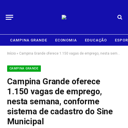
CAMPINA GRANDE
ECONOMIA
EDUCAÇÃO
ESPOR
Início
»
Campina Grande oferece 1.150 vagas de emprego, nesta semana, conforme sistema de cadastro do Sine Municipal
CAMPINA GRANDE
Campina Grande oferece
1.150 vagas de emprego,
nesta semana, conforme
sistema de cadastro do Sine
Municipal