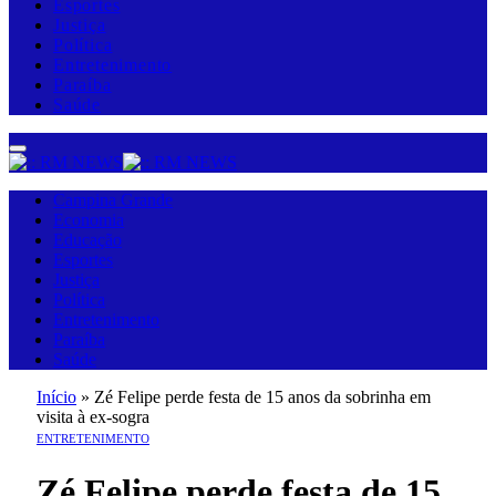
Esportes
Justiça
Política
Entretenimento
Paraíba
Saúde
Campina Grande
Economia
Educação
Esportes
Justiça
Política
Entretenimento
Paraíba
Saúde
Início
»
Zé Felipe perde festa de 15 anos da sobrinha em
visita à ex-sogra
ENTRETENIMENTO
Zé Felipe perde festa de 15