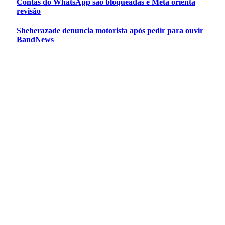
Contas do WhatsApp são bloqueadas e Meta orienta
revisão
Sheherazade denuncia motorista após pedir para ouvir
BandNews