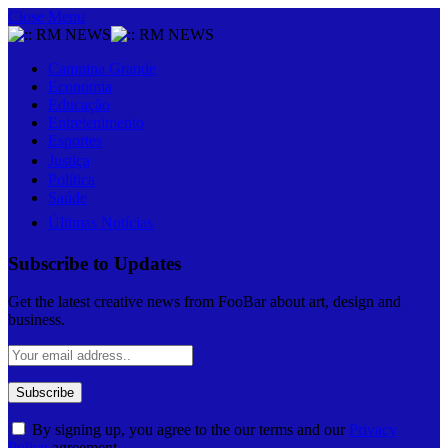
Close Menu
Campina Grande
Economia
Educação
Entretenimento
Esportes
Justiça
Política
Saúde
Últimas Notícias
Subscribe to Updates
Get the latest creative news from FooBar about art, design and
business.
By signing up, you agree to the our terms and our
Privacy
Policy
agreement.