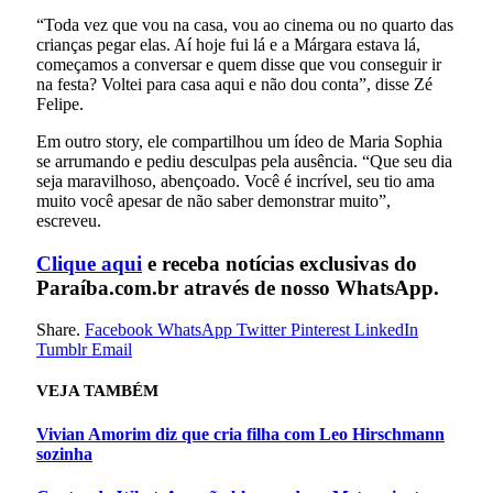
“Toda vez que vou na casa, vou ao cinema ou no quarto das
crianças pegar elas. Aí hoje fui lá e a Márgara estava lá,
começamos a conversar e quem disse que vou conseguir ir
na festa? Voltei para casa aqui e não dou conta”, disse Zé
Felipe.
Em outro story, ele compartilhou um ídeo de Maria Sophia
se arrumando e pediu desculpas pela ausência. “Que seu dia
seja maravilhoso, abençoado. Você é incrível, seu tio ama
muito você apesar de não saber demonstrar muito”,
escreveu.
Cliq
ue aqui
e receba notícias exclusivas do
Paraíba.com.br através de nosso WhatsApp.
Share.
Facebook
WhatsApp
Twitter
Pinterest
LinkedIn
Tumblr
Email
VEJA
TAMBÉM
Vivian Amorim diz que cria filha com Leo Hirschmann
sozinha