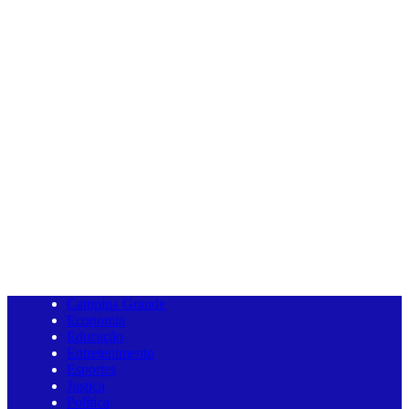
Campina Grande
Economia
Educação
Entretenimento
Esportes
Justiça
Política