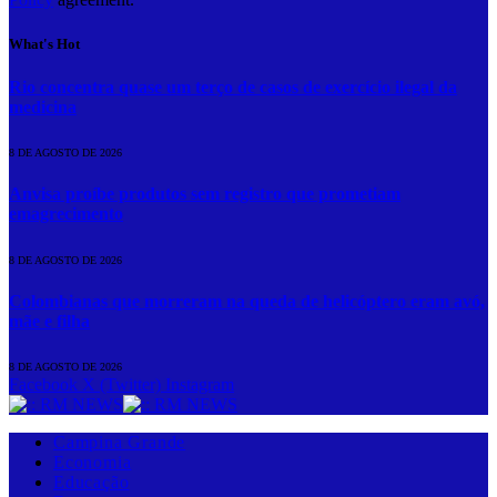
What's Hot
Rio concentra quase um terço de casos de exercício ilegal da
medicina
8 DE AGOSTO DE 2026
Anvisa proíbe produtos sem registro que prometiam
emagrecimento
8 DE AGOSTO DE 2026
Colombianas que morreram na queda de helicóptero eram avó,
mãe e filha
8 DE AGOSTO DE 2026
Facebook
X (Twitter)
Instagram
Campina Grande
Economia
Educação