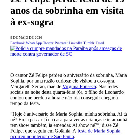
anos da sobrinha em visita
à ex-sogra
8 DE MAIO DE 2026
Facebook
WhatsApp
Twitter
Pinterest
LinkedIn
Tumblr
Email
O cantor Zé Felipe perdeu o aniversário da sobrinha, Maria
Sophia, por uma razão curiosa: ele visitou a ex-sogra,
Margareth Serrão, mãe de
Virginia Fonseca
. Nas redes
sociais na noite desta quarta-feira (6), o filho de Leonardo
contou que perdeu a hora e não iria conseguir chegar à
tempo da festa.
“Hoje é aniversário da Maria Sophia, minha sobrinha. Aí tá
né? Eu ia passar lá na casa para ver as crianças e ir, amanhã
tem show também, ia emendar. Aí show né?”, disse Zé
Felipe, que seguiu em Goiânia. A
festa de Maria Sophia
ocorreu no interior de São Paulo
.